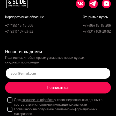
Корпоративное обучение:
Открытые курсы:
+7 (495) 15-15-306
+7 (495) 15-15-206
+7 (931) 107-63-32
+7 (931) 109-28-92
Новости академии
Подпишись, чтобы первым узнавать о новых курсах,
скидках и промокодах
Подписаться
Даю
согласие на обработку
своих персональных данных в
соответствии с
политикой конфиденциальности
Соглашаюсь на получение рекламно-информационных
материалов