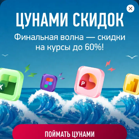
Главная
/
Банк слайдов
/
Презентация 123 – Разработана
студией Bonnie&Slide для Мир
ПРЕЗЕНТАЦИЯ 123 -
РАЗРАБОТАНА СТУДИЕЙ
BONNIE&SLIDE ДЛЯ МИР
Моё избранное
Работа
ХОЧУ ЗАКАЗАТЬ ТАКУЮ ПРЕЗЕНТАЦИЮ
эксперта