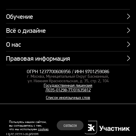
Обучение
Всё о дизайне
Курсы
Пакетные предложения
О нас
Учебник по презентациям
Профессии
Банк слайдов
Правовая информация
Об академии
Подарочные сертификаты
Вебинары
Команда
Корпоративное обучение
ОГРН 1237700606956 / ИНН 9701259086
Карта сайта
Блог
г. Москва, Муниципальный Округ Басманный,
СМИ о нас
Курсы для сотрудников
Оферта и лицензия
ул. Нижняя Красносельская, д. 35, стр. 2, 104
Студия дизайна
Государственная лицензия
Кейсы
Пакетные предложения
Л035-01298-77/01635812
Контакты
Заказать презентацию
Отзывы
Список иноязычных слов
Политика конфиденциальности
Согласие на обработку ПД
Рекомендательные технологии
© 2015–2026 Бонни и Слайд
Пользуясь нашим сайтом,
вы соглашаетесь с тем,
СОГЛАСЕН
Обучающие курсы по
что мы используем
cookies
Файлы Cookie
презентациям