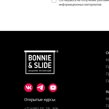
информационных материалов
О
К
П
П
П
К
К
Открытые курсы:
П
+7 (495) 15-15-206