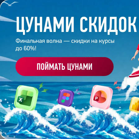
Обучение
Корпоративное обуч
Главная
/
Банк слайдов
/
Презентация 132 – Разра
ПРЕЗЕНТАЦИЯ 132 - 
ЗДРАВМАРКЕТИНГ
Работа
эксперта