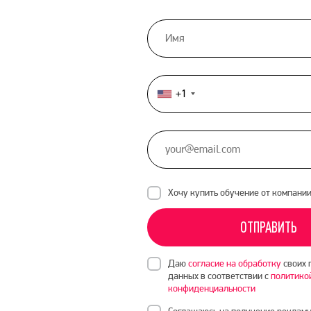
+1
United
States
+1
Хочу купить обучение от компани
ОТПРАВИТЬ
Даю
согласие на обработку
своих 
данных в соответствии с
политико
конфиденциальности
Соглашаюсь на получение рекламн