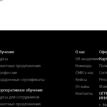
бучение
О нас
Офе
урсы
Об академии
Карт
акетные предложения
Команда
Пол
рофессии
СМИ о нас
Сог
одарочные сертификаты
Кейсы
Рек
Отзывы
Фай
орпоративное обучение
Контакты
ОГР
урсы для сотрудников
ИНН
акетные предложения
г. М