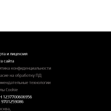
рта и лицензия
а сайта
итика конфиденциальности
ласие на обработку ПД
омендательные технологии
лы Cookie
Н 1237700606956
 9701259086
осква,