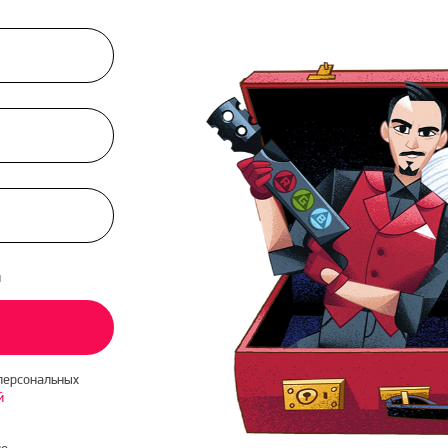
и
персональных
й
о-