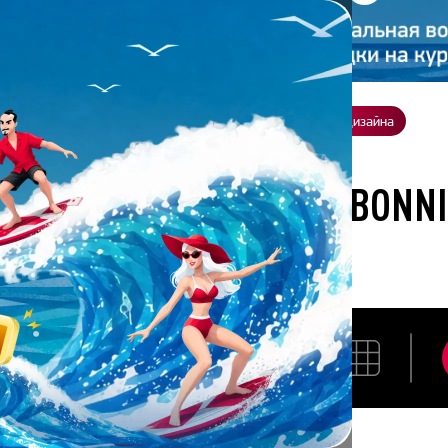
ение
О нас
Всё о дизайне
Заказать презентацию
Студия дизайна
ботана студией Bonnie&Slide для ЗдравМаркетинг
РАЗРАБОТАНА СТУДИЕЙ BONN