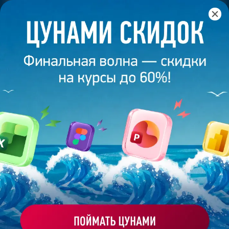
Главная
/
Банк слайдов
/
Презентация 288 – Юлия Гузова
ПРЕЗЕНТАЦИЯ 288 - ЮЛИЯ
ГУЗОВА
Моё избранное
Работа
ХОЧУ ЗАКАЗАТЬ ТАКУЮ ПРЕЗЕНТАЦИЮ
студента