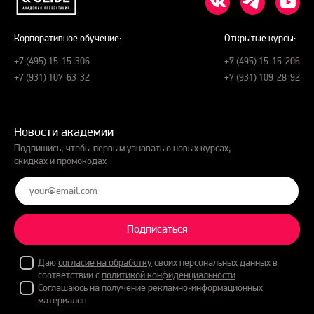
Корпоративное обучение:
Открытые курсы:
+7 (495) 15-15-306
+7 (495) 15-15-206
+7 (931) 107-63-32
+7 (931) 109-28-92
Новости академии
Подпишись, чтобы первым узнавать о новых курсах,
скидках и промокодах
Подписаться
Даю
согласие на обработку
своих персональных данных в
соответствии с
политикой конфиденциальности
Соглашаюсь на получение рекламно-информационных
материалов