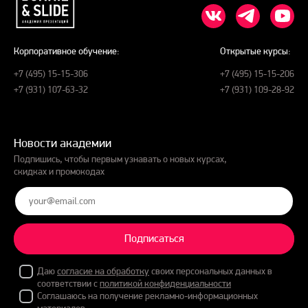
Корпоративное обучение:
Открытые курсы:
+7 (495) 15-15-306
+7 (495) 15-15-206
+7 (931) 107-63-32
+7 (931) 109-28-92
Новости академии
Подпишись, чтобы первым узнавать о новых курсах,
скидках и промокодах
Подписаться
Даю
согласие на обработку
своих персональных данных в
соответствии с
политикой конфиденциальности
Соглашаюсь на получение рекламно-информационных
материалов