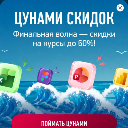
Главная
/
Банк слайдов
/
Презентация 291 – Александра
Новик
ПРЕЗЕНТАЦИЯ 291 - АЛЕКСАНДРА
НОВИК
Моё избранное
Работа
ХОЧУ ЗАКАЗАТЬ ТАКУЮ ПРЕЗЕНТАЦИЮ
студента