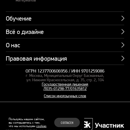
Обучение
Всё о дизайне
Курсы
Пакетные предложения
О нас
Учебник по презентациям
Профессии
Банк слайдов
Правовая информация
Об академии
Подарочные сертификаты
Вебинары
Команда
Корпоративное обучение
ОГРН 1237700606956 / ИНН 9701259086
Карта сайта
Блог
г. Москва, Муниципальный Округ Басманный,
СМИ о нас
Курсы для сотрудников
Оферта и лицензия
ул. Нижняя Красносельская, д. 35, стр. 2, 104
Студия дизайна
Государственная лицензия
Кейсы
Пакетные предложения
Л035-01298-77/01635812
Контакты
Заказать презентацию
Отзывы
Список иноязычных слов
Политика конфиденциальности
Согласие на обработку ПД
Рекомендательные технологии
© 2015–2026 Бонни и Слайд
Пользуясь нашим сайтом,
вы соглашаетесь с тем,
СОГЛАСЕН
Обучающие курсы по
что мы используем
cookies
Файлы Cookie
презентациям