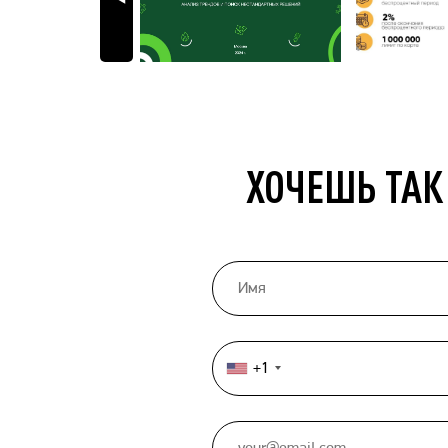
ХОЧЕШЬ ТАК
+1
United
States
+1