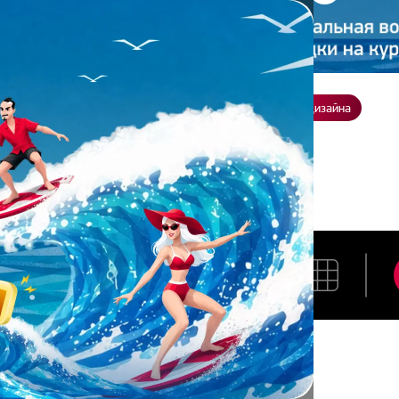
ение
О нас
Всё о дизайне
Заказать презентацию
Студия дизайна
Талалаева
АННА ТАЛАЛАЕВА