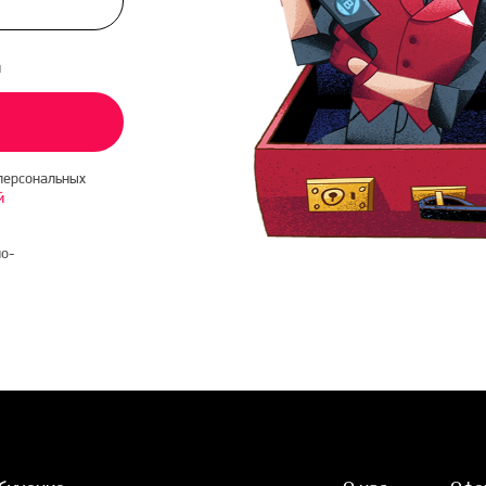
и
персональных
й
о-