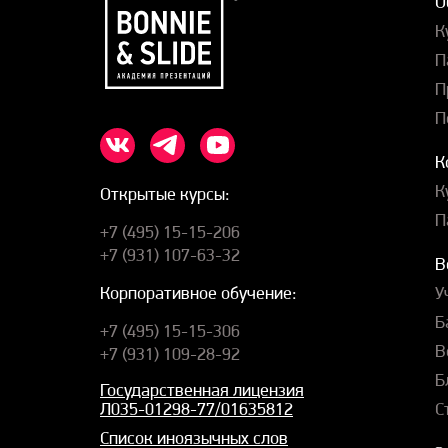
О
К
П
П
П
К
К
Открытые курсы:
П
+7 (495) 15-15-206
+7 (931) 107-63-32
В
У
Корпоративное обучение:
Б
+7 (495) 15-15-306
В
+7 (931) 109-28-92
Б
Государственная лицензия
С
Л035-01298-77/01635812
Список иноязычных слов