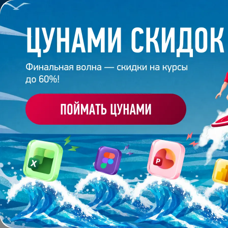
Обучение
Корпоративное обуч
Главная
/
Банк слайдов
/
Презентация 209 – Анна 
ПРЕЗЕНТАЦИЯ 209 - 
Работа
студента