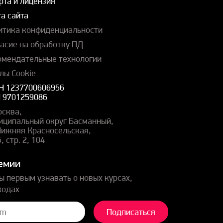
рта и лицензия
а сайта
итика конфиденциальности
ласие на обработку ПД
омендательные технологии
лы Cookie
Н 1237700606956
 9701259086
осква,
иципальный округ Басманный,
 Нижняя Красносельская,
5, стр. 2, 104
емии
ы первым узнавать о новых курсах,
кодах
Подписаться