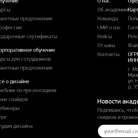
бучение
О нас
Офе
урсы
Об академии
Карт
акетные предложения
Команда
Пол
рофессии
СМИ о нас
Сог
одарочные сертификаты
Кейсы
Рек
Отзывы
Фай
орпоративное обучение
Контакты
ОГР
урсы для сотрудников
ИНН
акетные предложения
г. М
Мун
ул.
сё о дизайне
д. 3
чебник по презентациям
анк слайдов
Новости акад
ебинары
Подпишись, чтоб
лог
скидках и промо
тудия дизайна