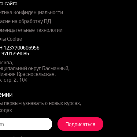
а сайта
итика конфиденциальности
ласие на обработку ПД
омендательные технологии
лы Cookie
Н 1237700606956
 9701259086
осква,
иципальный округ Басманный,
 Нижняя Красносельская,
5, стр. 2, 104
емии
ы первым узнавать о новых курсах,
кодах
Подписаться