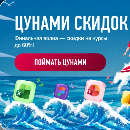
Обучение
Корпоративное обуч
Главная
/
Банк слайдов
/
Презентация 21 – Писаре
ПРЕЗЕНТАЦИЯ 21 - П
Работа
студента