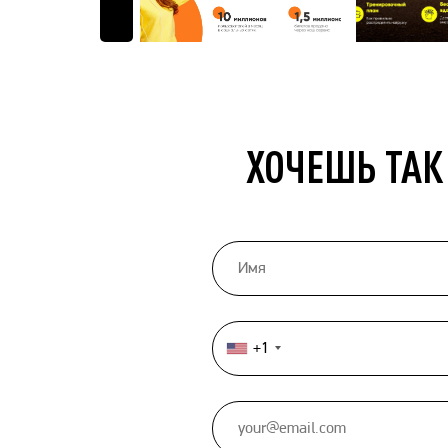
ХОЧЕШЬ ТАК
+1
United
States
+1