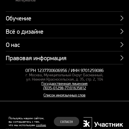
Обучение
Всё о дизайне
Курсы
Пакетные предложения
О нас
Учебник по презентациям
Профессии
Банк слайдов
Правовая информация
Об академии
Подарочные сертификаты
Вебинары
Команда
Корпоративное обучение
ОГРН 1237700606956 / ИНН 9701259086
Карта сайта
Блог
г. Москва, Муниципальный Округ Басманный,
СМИ о нас
Курсы для сотрудников
Оферта и лицензия
ул. Нижняя Красносельская, д. 35, стр. 2, 104
Студия дизайна
Государственная лицензия
Кейсы
Пакетные предложения
Л035-01298-77/01635812
Контакты
Заказать презентацию
Отзывы
Список иноязычных слов
Политика конфиденциальности
Согласие на обработку ПД
Рекомендательные технологии
© 2015–2026 Бонни и Слайд
Пользуясь нашим сайтом,
вы соглашаетесь с тем,
СОГЛАСЕН
Обучающие курсы по
что мы используем
cookies
Файлы Cookie
презентациям