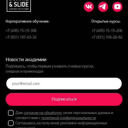
Корпоративное обучение:
Открытые курсы:
+7 (495) 15-15-306
+7 (495) 15-15-206
+7 (931) 107-63-32
+7 (931) 109-28-92
Новости академии
Подпишись, чтобы первым узнавать о новых курсах,
скидках и промокодах
Подписаться
Даю
согласие на обработку
своих персональных данных в
соответствии с
политикой конфиденциальности
Соглашаюсь на получение рекламно-информационных
материалов