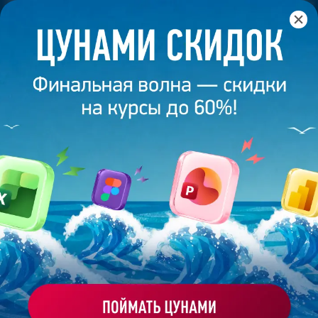
Главная
/
Банк слайдов
/
Презентация 243 – Татьяна
Ломоносова
ПРЕЗЕНТАЦИЯ 243 - ТАТЬЯНА
ЛОМОНОСОВА
Моё избранное
Работа
ХОЧУ ЗАКАЗАТЬ ТАКУЮ ПРЕЗЕНТАЦИЮ
студента