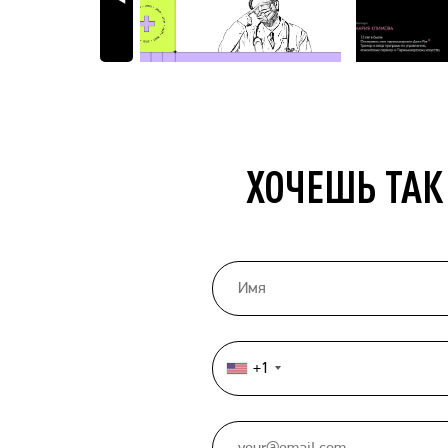
ХОЧЕШЬ ТАК
+1
United
States
+1