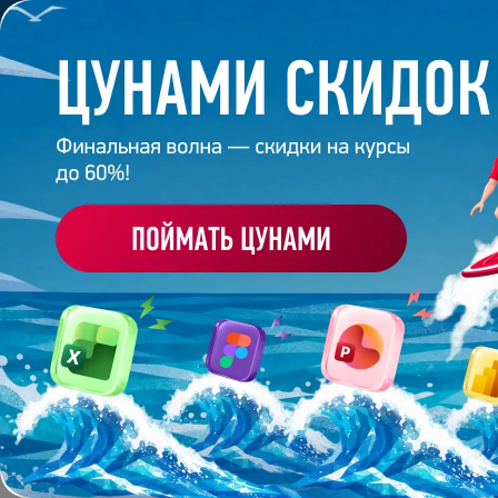
Обучение
Корпоративное обуч
Главная
/
Банк слайдов
/
Презентация 268 – Анна
ПРЕЗЕНТАЦИЯ 268 - А
Работа
студента