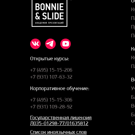
О
К
П
П
П
К
К
Открытые курсы:
П
+7 (495) 15-15-206
+7 (931) 107-63-32
В
У
Корпоративное обучение:
Б
+7 (495) 15-15-306
В
+7 (931) 109-28-92
Б
Государственная лицензия
С
Л035-01298-77/01635812
Список иноязычных слов