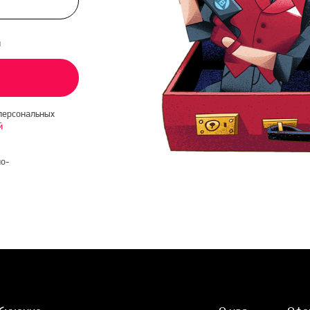
и
персональных
й
о-