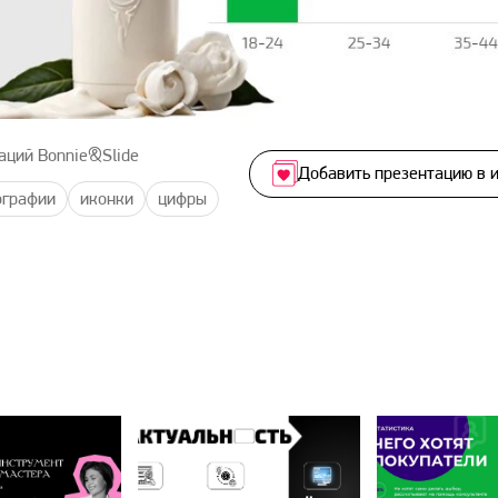
аций Bonnie&Slide
Добавить презентацию в 
ографии
иконки
цифры