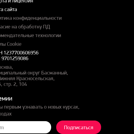
рта и лицензия
а сайта
итика конфиденциальности
ласие на обработку ПД
омендательные технологии
лы Cookie
Н 1237700606956
 9701259086
осква,
иципальный округ Басманный,
 Нижняя Красносельская,
5, стр. 2, 104
емии
ы первым узнавать о новых курсах,
кодах
Подписаться