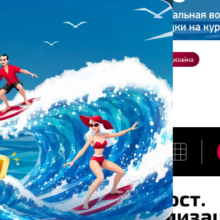
ение
О нас
Всё о дизайне
Заказать презентацию
Студия дизайна
ННА