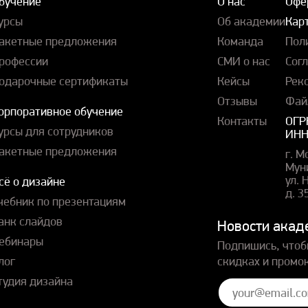
бучение
О нас
Офе
урсы
Об академии
Карт
акетные предложения
Команда
Пол
рофессии
СМИ о нас
Сог
одарочные сертификаты
Кейсы
Рек
Отзывы
Фай
орпоративное обучение
Контакты
ОГР
урсы для сотрудников
ИНН
акетные предложения
г. М
Мун
ул.
сё о дизайне
д. 3
чебник по презентациям
анк слайдов
Новости акад
ебинары
Подпишись, чтоб
лог
скидках и промо
тудия дизайна