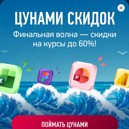
Главная
/
Банк слайдов
/
Презентация 364 – Ксения
Тимофеева
ПРЕЗЕНТАЦИЯ 364 - КСЕНИЯ
ТИМОФЕЕВА
Моё избранное
Работа
ХОЧУ ЗАКАЗАТЬ ТАКУЮ ПРЕЗЕНТАЦИЮ
студента