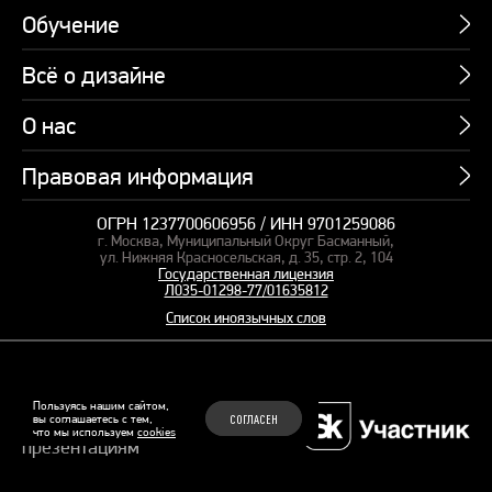
Обучение
Всё о дизайне
Курсы
Пакетные предложения
О нас
Учебник по презентациям
Профессии
Банк слайдов
Правовая информация
Об академии
Подарочные сертификаты
Вебинары
Команда
Корпоративное обучение
ОГРН 1237700606956 / ИНН 9701259086
Карта сайта
Блог
г. Москва, Муниципальный Округ Басманный,
СМИ о нас
Курсы для сотрудников
Оферта и лицензия
ул. Нижняя Красносельская, д. 35, стр. 2, 104
Студия дизайна
Государственная лицензия
Кейсы
Пакетные предложения
Л035-01298-77/01635812
Контакты
Заказать презентацию
Отзывы
Список иноязычных слов
Политика конфиденциальности
Согласие на обработку ПД
Рекомендательные технологии
© 2015–2026 Бонни и Слайд
Пользуясь нашим сайтом,
вы соглашаетесь с тем,
СОГЛАСЕН
Обучающие курсы по
что мы используем
cookies
Файлы Cookie
презентациям