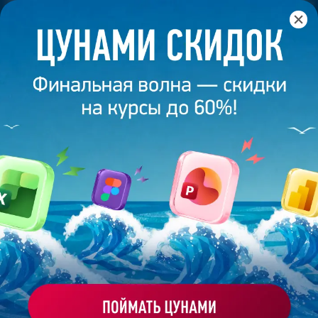
Главная
/
Банк слайдов
/
Презентация 30 – Разработана
студией Bonnie&Slide для Яндекс
ПРЕЗЕНТАЦИЯ 30 - РАЗРАБОТАНА
СТУДИЕЙ BONNIE&SLIDE ДЛЯ
ЯНДЕКС
Моё избранное
Работа
ХОЧУ ЗАКАЗАТЬ ТАКУЮ ПРЕЗЕНТАЦИЮ
эксперта