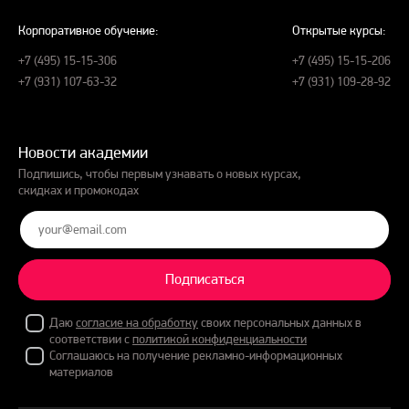
Корпоративное обучение:
Открытые курсы:
+7 (495) 15-15-306
+7 (495) 15-15-206
+7 (931) 107-63-32
+7 (931) 109-28-92
Новости академии
Подпишись, чтобы первым узнавать о новых курсах,
скидках и промокодах
Подписаться
Даю
согласие на обработку
своих персональных данных в
соответствии с
политикой конфиденциальности
Соглашаюсь на получение рекламно-информационных
материалов