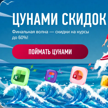
Обучение
Корпоративное обуч
Главная
/
Банк слайдов
/
Презентация 44 – Разраб
ПРЕЗЕНТАЦИЯ 44 - Р
HOCHLAND
Работа
эксперта