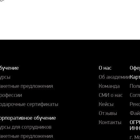
о-
бучение
О нас
Офе
урсы
Об академии
Карт
акетные предложения
Команда
Пол
рофессии
СМИ о нас
Сог
одарочные сертификаты
Кейсы
Рек
Отзывы
Фай
орпоративное обучение
Контакты
ОГР
урсы для сотрудников
ИНН
акетные предложения
г. М