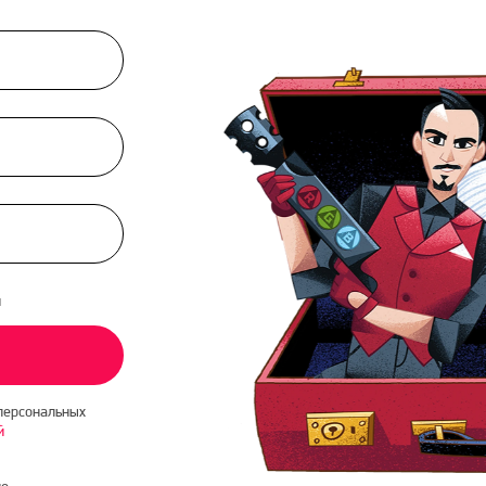
и
персональных
й