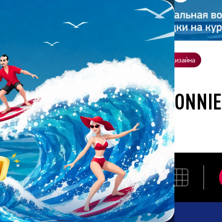
ение
О нас
Всё о дизайне
Заказать презентацию
Студия дизайна
отана студией Bonnie&Slide для Hochland
АЗРАБОТАНА СТУДИЕЙ BONNI