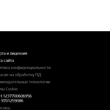
рта и лицензия
а сайта
итика конфиденциальности
ласие на обработку ПД
омендательные технологии
лы Cookie
Н 1237700606956
 9701259086
осква,