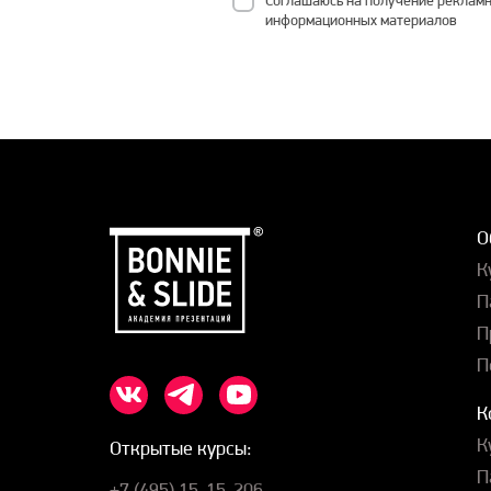
Соглашаюсь на получение рекламн
информационных материалов
О
К
П
П
П
К
К
Открытые курсы:
П
+7 (495) 15-15-206