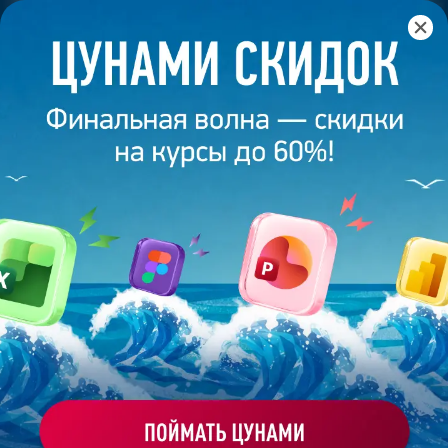
Главная
/
Банк слайдов
/
Презентация 311 – Валерия
Фадеева
ПРЕЗЕНТАЦИЯ 311 - ВАЛЕРИЯ
ФАДЕЕВА
Моё избранное
Работа
ХОЧУ ЗАКАЗАТЬ ТАКУЮ ПРЕЗЕНТАЦИЮ
студента