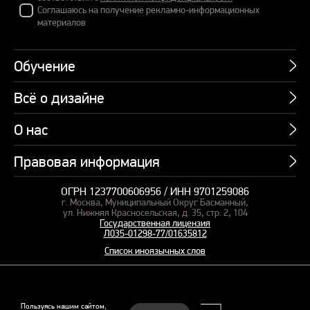
Соглашаюсь на получение рекламно-информационных
материалов
Обучение
Всё о дизайне
Курсы
Пакетные предложения
О нас
Учебник по презентациям
Профессии
Банк слайдов
Правовая информация
Об академии
Подарочные сертификаты
Вебинары
Команда
Корпоративное обучение
ОГРН 1237700606956 / ИНН 9701259086
Карта сайта
Блог
г. Москва, Муниципальный Округ Басманный,
СМИ о нас
Курсы для сотрудников
Оферта и лицензия
ул. Нижняя Красносельская, д. 35, стр. 2, 104
Студия дизайна
Государственная лицензия
Кейсы
Пакетные предложения
Л035-01298-77/01635812
Контакты
Заказать презентацию
Отзывы
Список иноязычных слов
Политика конфиденциальности
Согласие на обработку ПД
Рекомендательные технологии
© 2015–2026 Бонни и Слайд
Пользуясь нашим сайтом,