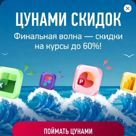
Главная
/
Банк слайдов
/
Презентация 56 – Моряков Илья
ПРЕЗЕНТАЦИЯ 56 - МОРЯКОВ
ИЛЬЯ
Моё избранное
Работа
ХОЧУ ЗАКАЗАТЬ ТАКУЮ ПРЕЗЕНТАЦИЮ
эксперта