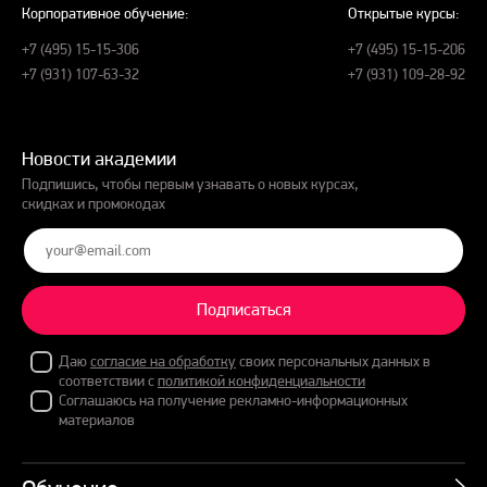
Корпоративное обучение:
Открытые курсы:
+7 (495) 15-15-306
+7 (495) 15-15-206
+7 (931) 107-63-32
+7 (931) 109-28-92
Новости академии
Подпишись, чтобы первым узнавать о новых курсах,
скидках и промокодах
Подписаться
Даю
согласие на обработку
своих персональных данных в
соответствии с
политикой конфиденциальности
Соглашаюсь на получение рекламно-информационных
материалов