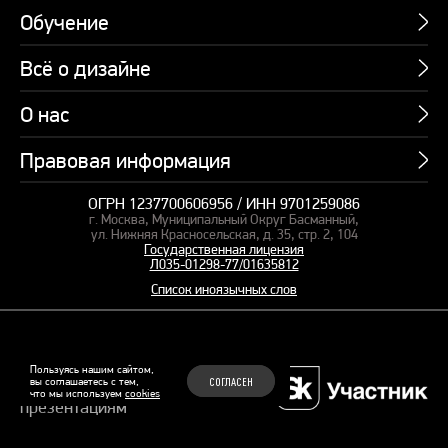
Обучение
Всё о дизайне
Курсы
Пакетные предложения
О нас
Учебник по презентациям
Профессии
Банк слайдов
Правовая информация
Об академии
Подарочные сертификаты
Вебинары
Команда
Корпоративное обучение
ОГРН 1237700606956 / ИНН 9701259086
Карта сайта
Блог
г. Москва, Муниципальный Округ Басманный,
СМИ о нас
Курсы для сотрудников
Оферта и лицензия
ул. Нижняя Красносельская, д. 35, стр. 2, 104
Студия дизайна
Государственная лицензия
Кейсы
Пакетные предложения
Л035-01298-77/01635812
Контакты
Заказать презентацию
Отзывы
Список иноязычных слов
Политика конфиденциальности
Согласие на обработку ПД
Рекомендательные технологии
© 2015–2026 Бонни и Слайд
Пользуясь нашим сайтом,
вы соглашаетесь с тем,
СОГЛАСЕН
Обучающие курсы по
что мы используем
cookies
Файлы Cookie
презентациям