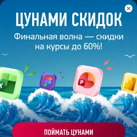
Главная
/
Банк слайдов
/
Презентация 32 – Разработана
студией Bonnie&Slide для Павла Воли
ПРЕЗЕНТАЦИЯ 32 - РАЗРАБОТАНА
СТУДИЕЙ BONNIE&SLIDE ДЛЯ
ПАВЛА ВОЛИ
Моё избранное
Работа
ХОЧУ ЗАКАЗАТЬ ТАКУЮ ПРЕЗЕНТАЦИЮ
эксперта