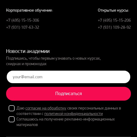
Корпоративное обучение:
Открытые курсы:
+7 (495) 15-15-306
+7 (495) 15-15-206
+7 (931) 107-63-32
+7 (931) 109-28-92
Новости академии
Подпишись, чтобы первым узнавать о новых курсах,
скидках и промокодах
Подписаться
Даю
согласие на обработку
своих персональных данных в
соответствии с
политикой конфиденциальности
Соглашаюсь на получение рекламно-информационных
материалов