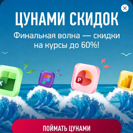
Главная
/
Банк слайдов
/
Презентация 336 – Анна
Кривоногова
ПРЕЗЕНТАЦИЯ 336 - АННА
КРИВОНОГОВА
Моё избранное
Работа
ХОЧУ ЗАКАЗАТЬ ТАКУЮ ПРЕЗЕНТАЦИЮ
студента