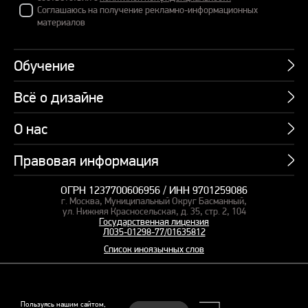
Соглашаюсь на получение рекламно-информационных
материалов
Обучение
Всё о дизайне
Курсы
Пакетные предложения
О нас
Учебник по презентациям
Профессии
Банк слайдов
Правовая информация
Об академии
Подарочные сертификаты
Вебинары
Команда
Корпоративное обучение
ОГРН 1237700606956 / ИНН 9701259086
Карта сайта
Блог
г. Москва, Муниципальный Округ Басманный,
СМИ о нас
Курсы для сотрудников
Оферта и лицензия
ул. Нижняя Красносельская, д. 35, стр. 2, 104
Студия дизайна
Государственная лицензия
Кейсы
Пакетные предложения
Л035-01298-77/01635812
Контакты
Заказать презентацию
Отзывы
Список иноязычных слов
Политика конфиденциальности
Согласие на обработку ПД
Рекомендательные технологии
© 2015–2026 Бонни и Слайд
Пользуясь нашим сайтом,