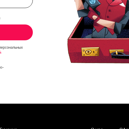
и
персональных
й
о-