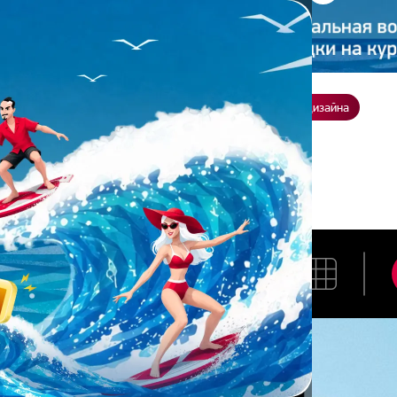
ение
О нас
Всё о дизайне
Заказать презентацию
Студия дизайна
озлова
ЯНА КОЗЛОВА