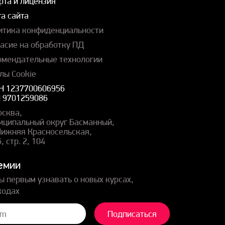
рта и лицензия
а сайта
итика конфиденциальности
ласие на обработку ПД
омендательные технологии
лы Cookie
Н 1237700606956
 9701259086
осква,
иципальный округ Басманный,
 Нижняя Красносельская,
5, стр. 2, 104
емии
ы первым узнавать о новых курсах,
кодах
Подписаться