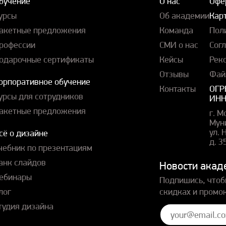
бучение
О нас
Офе
урсы
Об академии
Карт
акетные предложения
Команда
Пол
рофессии
СМИ о нас
Сог
одарочные сертификаты
Кейсы
Рек
Отзывы
Фай
орпоративное обучение
Контакты
ОГР
урсы для сотрудников
ИНН
акетные предложения
г. М
Мун
ул.
сё о дизайне
д. 3
чебник по презентациям
анк слайдов
Новости акад
ебинары
Подпишись, чтоб
лог
скидках и промо
тудия дизайна