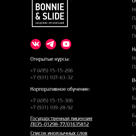
О
К
П
П
П
К
К
Открытые курсы:
П
+7 (495) 15-15-206
+7 (931) 107-63-32
В
У
Корпоративное обучение:
Б
+7 (495) 15-15-306
В
+7 (931) 109-28-92
Б
Государственная лицензия
С
Л035-01298-77/01635812
Список иноязычных слов