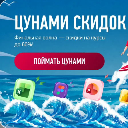
Обучение
Корпоративное обуч
Главная
/
Банк слайдов
/
Презентация 317 – Яна К
ПРЕЗЕНТАЦИЯ 317 - 
Работа
студента