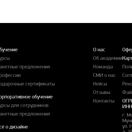
бучение
О нас
Офе
урсы
Об академии
Карт
акетные предложения
Команда
Пол
рофессии
СМИ о нас
Сог
одарочные сертификаты
Кейсы
Рек
Отзывы
Фай
орпоративное обучение
Контакты
ОГР
урсы для сотрудников
ИНН
акетные предложения
г. М
Мун
ул.
сё о дизайне
д. 3