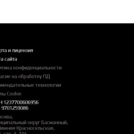
рта и лицензия
а сайта
итика конфиденциальности
ласие на обработку ПД
омендательные технологии
лы Cookie
Н 1237700606956
 9701259086
осква,
иципальный округ Басманный,
 Нижняя Красносельская,
5, стр. 2, 104