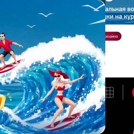
ение
О нас
Всё о дизайне
Заказать презентацию
Студия дизайна
К.
ИНА К.