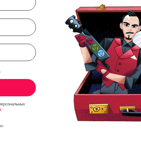
и
персональных
й
о-