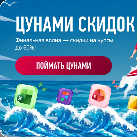
Обучение
Корпоративное обуч
Главная
/
Банк слайдов
/
Презентация 414 – Нина 
ПРЕЗЕНТАЦИЯ 414 - Н
Работа
студента