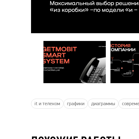
it и телеком
графики
диаграммы
соврем