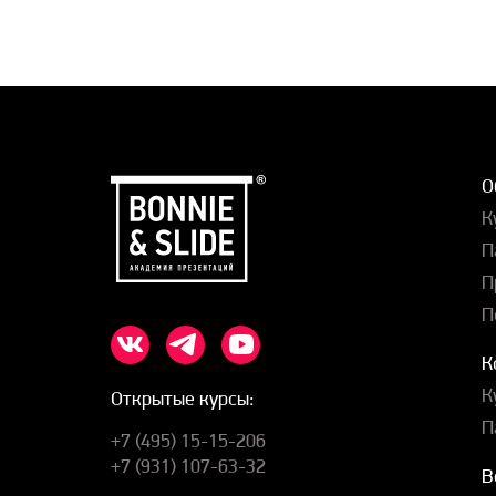
О
К
П
П
П
К
К
Открытые курсы:
П
+7 (495) 15-15-206
+7 (931) 107-63-32
В