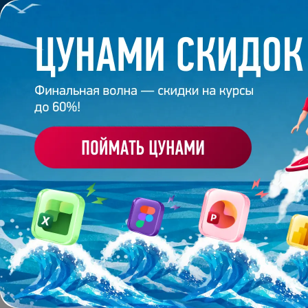
Обучение
Корпоративное обуч
Главная
/
Банк слайдов
/
Презентация 41 – Разраб
ПРЕЗЕНТАЦИЯ 41 - Р
BIC
Работа
эксперта