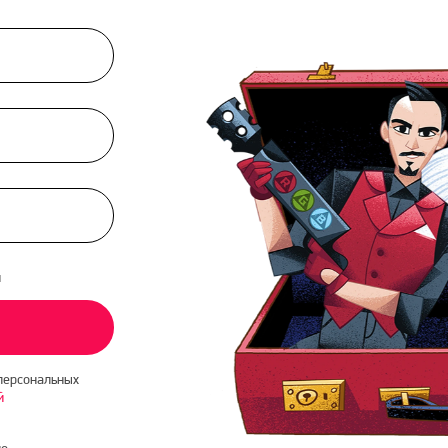
и
персональных
й