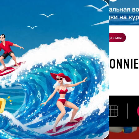
ение
О нас
Всё о дизайне
Заказать презентацию
Студия дизайна
отана студией Bonnie&Slide для BiC
АЗРАБОТАНА СТУДИЕЙ BONNI