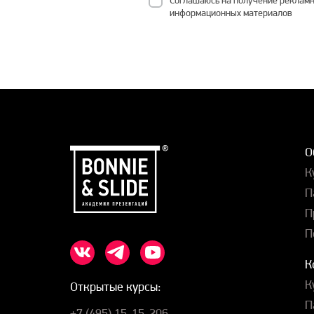
Соглашаюсь на получение рекламн
информационных материалов
О
К
П
П
П
К
К
Открытые курсы:
П
+7 (495) 15-15-206