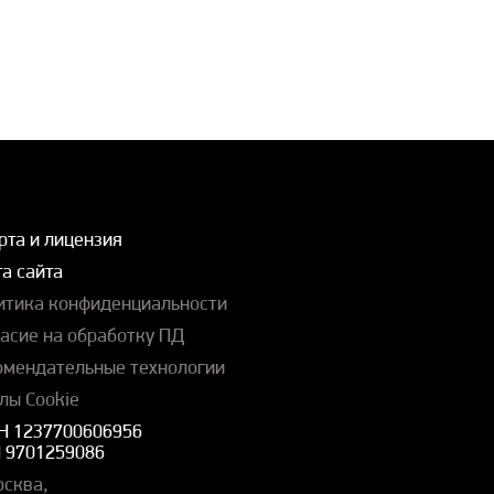
рта и лицензия
а сайта
итика конфиденциальности
ласие на обработку ПД
омендательные технологии
лы Cookie
Н 1237700606956
 9701259086
осква,