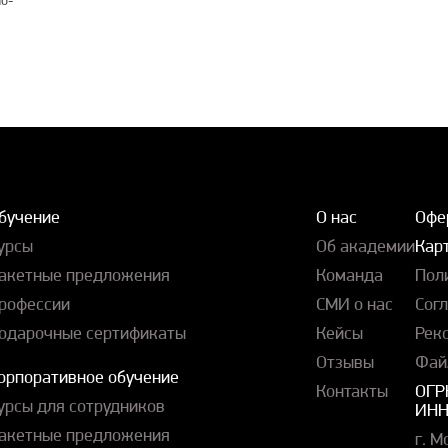
о-
бучение
О нас
Офе
урсы
Об академии
Карт
акетные предложения
Команда
Пол
рофессии
СМИ о нас
Сог
одарочные сертификаты
Кейсы
Рек
Отзывы
Фай
орпоративное обучение
Контакты
ОГР
урсы для сотрудников
ИНН
акетные предложения
г. М