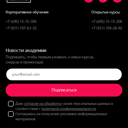
Корпоративное обучение:
Открытые курсы:
+7 (495) 15-15-306
+7 (495) 15-15-206
+7 (931) 107-63-32
+7 (931) 109-28-92
Новости академии
Подпишись, чтобы первым узнавать о новых курсах,
скидках и промокодах
Подписаться
Даю
согласие на обработку
своих персональных данных в
соответствии с
политикой конфиденциальности
Соглашаюсь на получение рекламно-информационных
материалов