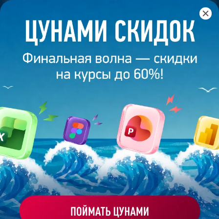
Главная
/
Банк слайдов
/
Презентация 184 – Дарья
Жаркова
ПРЕЗЕНТАЦИЯ 184 - ДАРЬЯ
ЖАРКОВА
Моё избранное
Работа
ХОЧУ ЗАКАЗАТЬ ТАКУЮ ПРЕЗЕНТАЦИЮ
студента