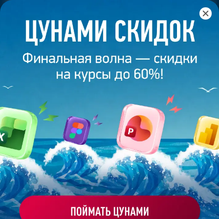
Главная
/
Банк слайдов
/
Презентация 526 – Работа
выполнена выпускником академии презентаций
Bonnie&Slide
ПРЕЗЕНТАЦИЯ 526 - РАБОТА
ВЫПОЛНЕНА ВЫПУСКНИКОМ
АКАДЕМИИ ПРЕЗЕНТАЦИЙ
BONNIE&SLIDE
Моё избранное