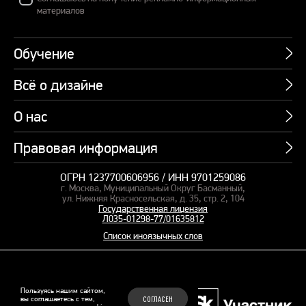
материалов
Обучение
Всё о дизайне
Курсы
Пакетные предложения
О нас
Учебник по презентациям
Профессии
Банк слайдов
Правовая информация
Об академии
Подарочные сертификаты
Вебинары
Команда
Корпоративное обучение
ОГРН 1237700606956 / ИНН 9701259086
Карта сайта
Блог
г. Москва, Муниципальный Округ Басманный,
СМИ о нас
Курсы для сотрудников
Оферта и лицензия
ул. Нижняя Красносельская, д. 35, стр. 2, 104
Студия дизайна
Государственная лицензия
Кейсы
Пакетные предложения
Л035-01298-77/01635812
Контакты
Заказать презентацию
Отзывы
Список иноязычных слов
Политика конфиденциальности
Согласие на обработку ПД
Рекомендательные технологии
© 2015–2026 Бонни и Слайд
Пользуясь нашим сайтом,
вы соглашаетесь с тем,
СОГЛАСЕН
Обучающие курсы по