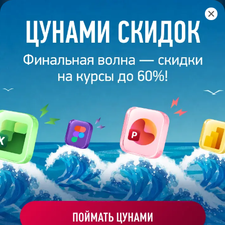
Главная
/
Банк слайдов
/
Презентация 633 – Работа
выполнена выпускником академии презентаций
Bonnie&Slide
ПРЕЗЕНТАЦИЯ 633 – РАБОТА
ВЫПОЛНЕНА ВЫПУСКНИКОМ
АКАДЕМИИ ПРЕЗЕНТАЦИЙ
BONNIE&SLIDE
Моё избранное