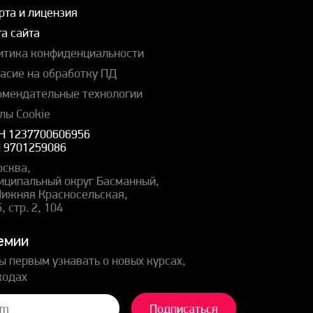
рта и лицензия
а сайта
итика конфиденциальности
ласие на обработку ПД
омендательные технологии
лы Cookie
Н 1237700606956
 9701259086
осква,
иципальный округ Басманный,
 Нижняя Красносельская,
5, стр. 2, 104
емии
ы первым узнавать о новых курсах,
кодах
Подписаться