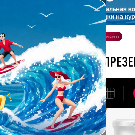
ение
О нас
Всё о дизайне
Заказать презентацию
Студия дизайна
кник академии презентаций
ВЫПУСКНИК АКАДЕМИИ ПРЕЗ