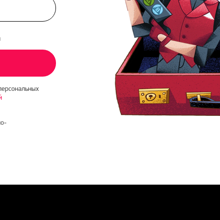
и
персональных
й
о-