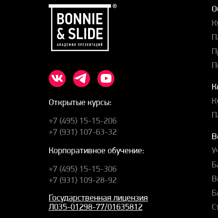
О
К
П
П
П
К
К
Открытые курсы:
П
+7 (495) 15-15-206
+7 (931) 107-63-32
В
У
Корпоративное обучение:
Б
+7 (495) 15-15-306
В
+7 (931) 109-28-92
Б
Государственная лицензия
С
Л035-01298-77/01635812