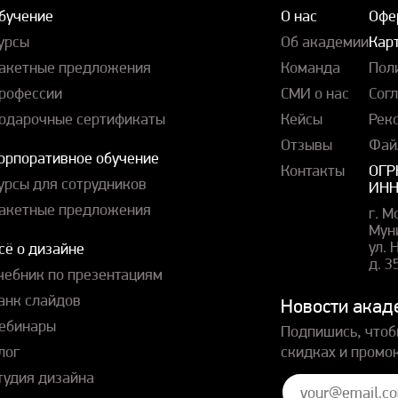
бучение
О нас
Офе
урсы
Об академии
Карт
акетные предложения
Команда
Пол
рофессии
СМИ о нас
Сог
одарочные сертификаты
Кейсы
Рек
Отзывы
Фай
орпоративное обучение
Контакты
ОГР
урсы для сотрудников
ИНН
акетные предложения
г. М
Мун
ул.
сё о дизайне
д. 3
чебник по презентациям
анк слайдов
Новости акад
ебинары
Подпишись, чтоб
лог
скидках и промо
тудия дизайна