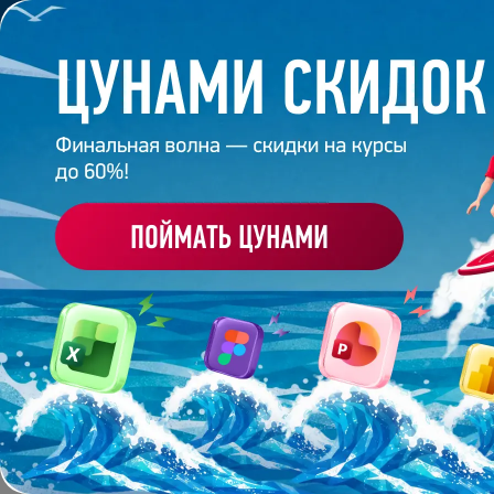
Обучение
Корпоративное обуч
Главная
/
Банк слайдов
/
Презентация 65 – Выпус
ПРЕЗЕНТАЦИЯ 65 - 
Работа
студента