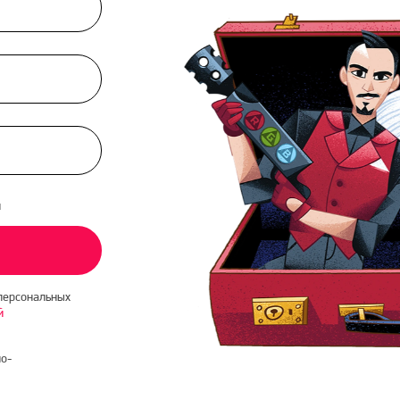
и
персональных
й
о-