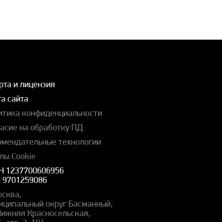
рта и лицензия
а сайта
итика конфиденциальности
ласие на обработку ПД
омендательные технологии
лы Cookie
Н 1237700606956
 9701259086
осква,
иципальный округ Басманный,
 Нижняя Красносельская,