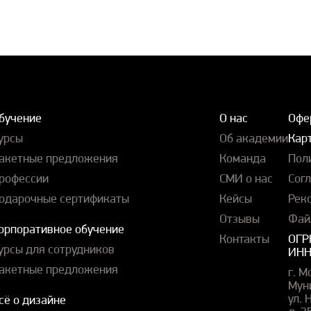
бучение
О нас
Офе
урсы
Об академии
Карт
акетные предложения
Команда
Пол
рофессии
СМИ о нас
Сог
одарочные сертификаты
Кейсы
Рек
Отзывы
Фай
орпоративное обучение
Контакты
ОГР
урсы для сотрудников
ИНН
акетные предложения
г. М
Мун
ул.
сё о дизайне