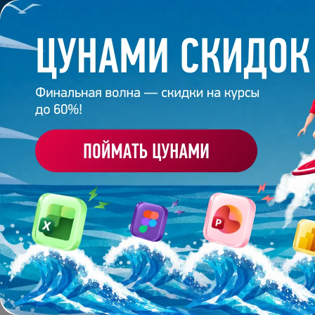
Обучение
Корпоративное обуч
Главная
/
Банк слайдов
/
Презентация 7 – Мантров
ПРЕЗЕНТАЦИЯ 7 - МА
Работа
эксперта