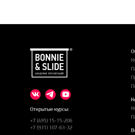
О
К
П
П
П
К
К
Открытые курсы:
П
+7 (495) 15-15-206
+7 (931) 107-63-32
В