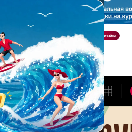
ение
О нас
Всё о дизайне
Заказать презентацию
Студия дизайна
а Анастасия
НТРОВА АНАСТАСИЯ