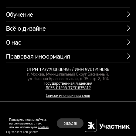
Обучение
Всё о дизайне
Курсы
Пакетные предложения
О нас
Учебник по презентациям
Профессии
Банк слайдов
Правовая информация
Об академии
Подарочные сертификаты
Вебинары
Команда
Корпоративное обучение
ОГРН 1237700606956 / ИНН 9701259086
Карта сайта
Блог
г. Москва, Муниципальный Округ Басманный,
СМИ о нас
Курсы для сотрудников
Оферта и лицензия
ул. Нижняя Красносельская, д. 35, стр. 2, 104
Студия дизайна
Государственная лицензия
Кейсы
Пакетные предложения
Л035-01298-77/01635812
Контакты
Заказать презентацию
Отзывы
Список иноязычных слов
Политика конфиденциальности
Согласие на обработку ПД
Рекомендательные технологии
© 2015–2026 Бонни и Слайд
Пользуясь нашим сайтом,
вы соглашаетесь с тем,
СОГЛАСЕН
Обучающие курсы по
что мы используем
cookies
Файлы Cookie
презентациям