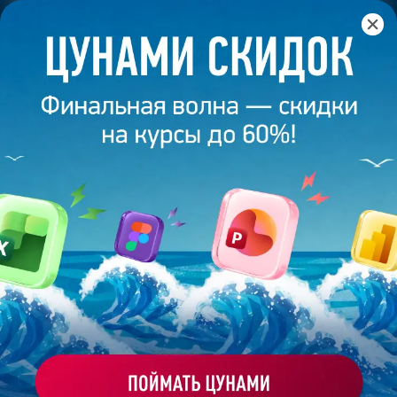
Главная
/
Банк слайдов
/
Презентация 89 – Анастасия
Лученко
ПРЕЗЕНТАЦИЯ 89 - АНАСТАСИЯ
ЛУЧЕНКО
Моё избранное
Работа
ХОЧУ ЗАКАЗАТЬ ТАКУЮ ПРЕЗЕНТАЦИЮ
студента