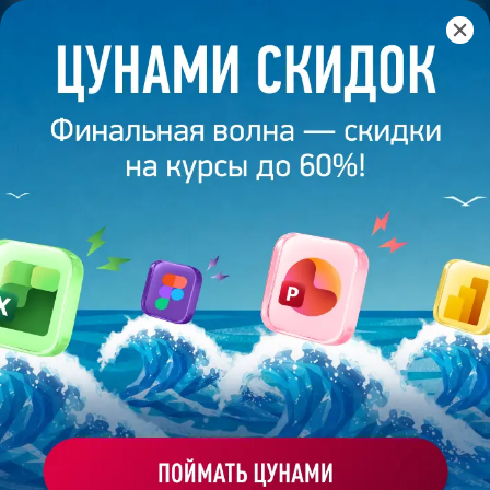
Главная
/
Банк слайдов
/
Презентация 333 – Анастасия
Казакевич
ПРЕЗЕНТАЦИЯ 333 - АНАСТАСИЯ
КАЗАКЕВИЧ
Моё избранное
Работа
ХОЧУ ЗАКАЗАТЬ ТАКУЮ ПРЕЗЕНТАЦИЮ
студента