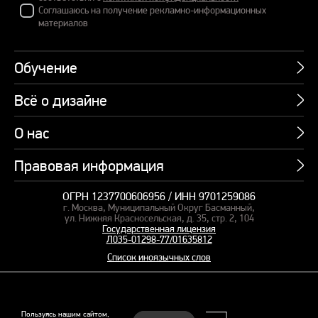
Соглашаюсь на получение рекламно-информационных
материалов
Обучение
Всё о дизайне
Курсы
Пакетные предложения
О нас
Учебник по презентациям
Профессии
Банк слайдов
Правовая информация
Об академии
Подарочные сертификаты
Вебинары
Команда
Корпоративное обучение
ОГРН 1237700606956 / ИНН 9701259086
Карта сайта
Блог
г. Москва, Муниципальный Округ Басманный,
СМИ о нас
Курсы для сотрудников
Оферта и лицензия
ул. Нижняя Красносельская, д. 35, стр. 2, 104
Студия дизайна
Государственная лицензия
Кейсы
Пакетные предложения
Л035-01298-77/01635812
Контакты
Заказать презентацию
Отзывы
Список иноязычных слов
Политика конфиденциальности
Согласие на обработку ПД
Рекомендательные технологии
© 2015–2026 Бонни и Слайд
Пользуясь нашим сайтом,