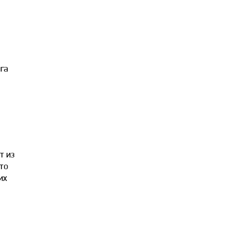
га
т из
то
их