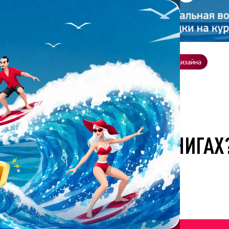
ение
О нас
Всё о дизайне
Заказать презентацию
Студия дизайна
 в книгах? Советы от Бонни
ЕНИЕ ДИЗАЙНЕРУ В КНИГАХ