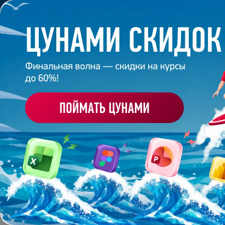
Обучение
Корпоративное обуч
Главная
/
Блог
/
Как искать вдохновение дизайнеру
17 июля 2024
3
минуты
2 207
КАК ИСКАТЬ ВДОХНОВ
СОВЕТЫ ОТ БОННИ
Поделиться