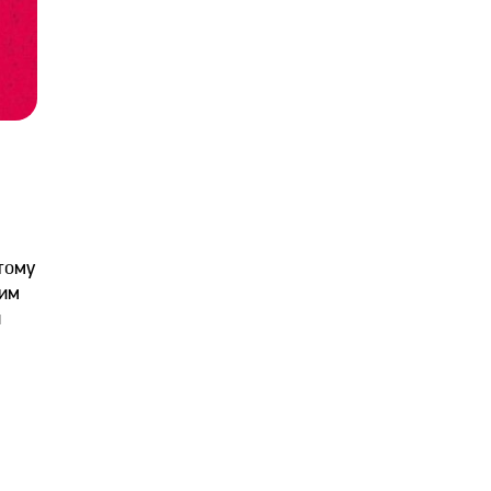
тому
ким
и