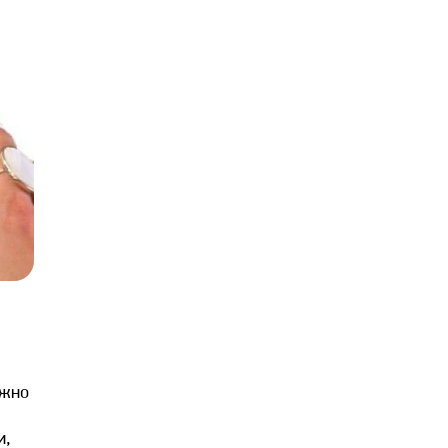
ожно
и,