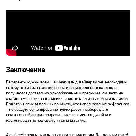
Заключение
Референсы нужны всем. Начинающим дизайнерам они необходимы,
потому что из-за нехватки опыта и насмотренности их слайды
получаются достаточно однообразными и пресными. Им часто не
хватает смелости (да и знаний) воплотить в жизнь те или иные идеи.
При этом новички должны понимать, что использование референсов
– не бездумное копирование чужих работ, наоборот, это
осмысленный анализ понравившихся элементов дизайна и
кастомизация их под свой уникальный стиль.
А ещё референсы нужны опытным специалистам. Да, да, и им тоже!