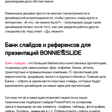
джуниорами дело обстоит иначе.
Новичкам в дизайне просто не хватает насмотренности и
дизайнерской рскрепощенности, чтобы сделать слайд круче и
интереснее. «А что, так можно было?» – популярный среди таких
дизайнеров вопрос после того, как они увидели работы других
специалистов. Наш ответ: «Да, можно!».
Банк слайдов и референсов для
презентаций BONNIE&SLIDE
Банк слайдов
– это большая библиотека качественных презентаций,
созданных для самых разных сфер: кофейни, банки, аптеки,
транспортные и промышленные компании, IT, презентация для
маркетологов, продавцов, малого и крупного бизнеса. Главная цель
Банка – собрать в одном месте классные слайды, которые будут
вдохновлять дизайнеров на новые идеи для презентаций.
Система тегов и навигации позволяет вывести на экран
тематические подборки слайдов PowerPoint по основному
присутствующему на них элементу: графики, таблицы, фотографии,
цифры, буллиты, анимация и т.д. Отфильтровать слайды и найти