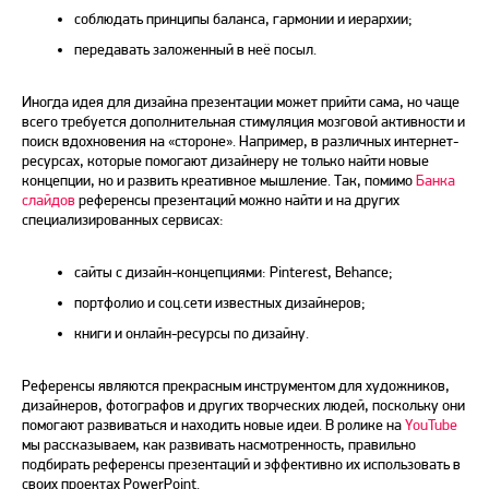
соблюдать принципы баланса, гармонии и иерархии;
передавать заложенный в неё посыл.
Иногда
идея
для дизайна презентации может прийти сама, но чаще
всего требуется дополнительная стимуляция мозговой активности и
поиск вдохновения на «стороне». Например, в различных интернет-
ресурсах, которые помогают дизайнеру не только найти новые
концепции, но и развить креативное мышление. Так, помимо
Банка
слайдов
референсы презентаций
можно найти и на других
специализированных сервисах:
сайты с дизайн-концепциями: Pinterest, Behance;
портфолио и соц.сети известных дизайнеров;
книги и онлайн-ресурсы по дизайну.
Референсы являются прекрасным инструментом для художников,
дизайнеров, фотографов и других творческих людей, поскольку они
помогают развиваться и находить новые
идеи
. В ролике на
YouTube
мы рассказываем, как развивать насмотренность, правильно
подбирать
референсы презентаций
и эффективно их использовать в
своих проектах
PowerPoint
.