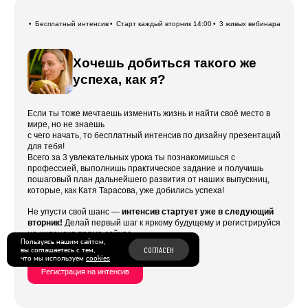
Бесплатный интенсив
Старт каждый вторник 14:00
3 живых вебинара
Хочешь добиться такого же
успеха, как я?
Если ты тоже мечтаешь изменить жизнь и найти своё место в
мире, но не знаешь
с чего начать, то бесплатный интенсив по дизайну презентаций
для тебя!
Всего за 3 увлекательных урока ты познакомишься с
профессией, выполнишь практическое задание и получишь
пошаговый план дальнейшего развития от наших выпускниц,
которые, как Катя Тарасова, уже добились успеха!
Не упусти свой шанс —
интенсив стартует уже в следующий
вторник!
Делай первый шаг к яркому будущему и регистрируйся
на интенсив прямо сейчас.
Пользуясь нашим сайтом,
вы соглашаетесь с тем,
СОГЛАСЕН
что мы используем
cookies
Регистрация на интенсив