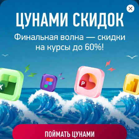
Главная
/
Блог
/
Как подобрать референсы для
презентации?
30 июля 2024
6
минут
7 355
КАК ПОДОБРАТЬ РЕФЕРЕНСЫ ДЛЯ
ПРЕЗЕНТАЦИИ?
Поделиться
Татьяна Малик