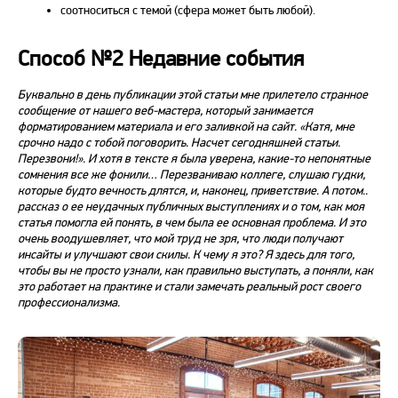
соотноситься с темой (сфера может быть любой).
Способ №2 Недавние события
Буквально в день публикации этой статьи мне прилетело странное
сообщение от нашего веб-мастера, который занимается
форматированием материала и его заливкой на сайт. «Катя, мне
срочно надо с тобой поговорить. Насчет сегодняшней статьи.
Перезвони!». И хотя в тексте я была уверена, какие-то непонятные
сомнения все же фонили… Перезваниваю коллеге, слушаю гудки,
которые будто вечность длятся, и, наконец, приветствие. А потом..
рассказ о ее неудачных публичных выступлениях и о том, как моя
статья
помогла
ей понять, в чем была ее основная проблема. И это
очень воодушевляет, что мой труд не зря, что люди получают
инсайты и улучшают свои скилы. К чему я это? Я здесь для того,
чтобы вы не просто узнали,
как правильно
выступать
, а поняли, как
это работает на практике и стали замечать реальный рост своего
профессионализма.