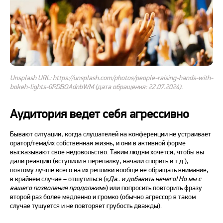
Unsplash URL: https://unsplash.com/photos/people-raising-hands-with-
bokeh-lights-0RDBOAdnbWM (дата обращения: 22.07.2024).
Аудитория ведет себя агрессивно
Бывают ситуации, когда слушателей на конференции не устраивает
оратор/тема/их собственная жизнь, и они в активной форме
высказывают свое недовольство. Таким людям хочется, чтобы вы
дали реакцию (вступили в перепалку, начали спорить и т.д.),
поэтому лучше всего на их реплики вообще не обращать внимание,
в крайнем случае – отшутиться («
Да.. и добавить нечего! Но мы с
вашего позволения продолжим
») или попросить повторить фразу
второй раз более медленно и громко (обычно агрессор в таком
случае тушуется и не повторяет грубость дважды).