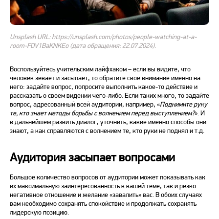
Unsplash URL: https://unsplash.com/photos/people-watching-at-a-
room-FDV1BaKNKEo (дата обращения: 22.07.2024).
Воспользуйтесь учительским лайфхаком – если вы видите, что
человек зевает и засыпает, то обратите свое внимание именно на
него: задайте вопрос, попросите выполнить какое-то действие и
рассказать о своем видении чего-либо. Если таких много, то задайте
вопрос, адресованный всей аудитории, например, «
Поднимите руку
те, кто знает методы борьбы с волнением перед выступлением?
». И
в дальнейшем развить диалог, уточнить, какие именно способы
они
знают, а как справляются с волнением те, кто руки не поднял и т.д.
Аудитория засыпает вопросами
Большое количество вопросов от аудитории может показывать как
их максимальную заинтересованность в вашей теме
, так и резко
негативное отношение и желание «завалить» вас. В обоих случаях
вам необходимо сохранять спокойствие и продолжать сохранять
лидерскую позицию.