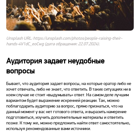
Unsplash URL: https://unsplash.com/photos/people-raising-their-
hands-4V1dC_eoCwg (дата обращения: 22.07.2024).
Аудитория задает неудобные
вопросы
Бывает, что аудитория задает вопросы, на которые оратор либо не
хочет отвечать, либо не знает, что ответить. В таких ситуациях ни в
коем случае не стоит «выдумывать» ответ. На самом деле лучшим
вариантом будет выражение искренней реакции. Так, можно
поблагодарить аудиторию за вопрос, прямо признаться, что на
данный момент у вас нет готового ответа, и выразить намерение
подготовиться, изучить дополнительные материалы и ответить
позже. К тому же, можно предложить найти ответ самостоятельно,
используя рекомендованные вами источники.