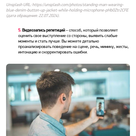
Unsplash URL: https://unsplash.com/photos/standing-man-wearing-
blue-denim-button-up-jacket-while-holding-microphone-pHb0Ztr2CFE
(дата обращения: 22.07.2024).
5.
Видеозапись репетиций
– способ, который позволяет
оценить свое выступление со стороны, выявить слабые
моменты и стать лучше. Вы можете детально
проанализировать поведение на сцене, речь, мимику, жесты,
интонацию и скорректировать ошибки.