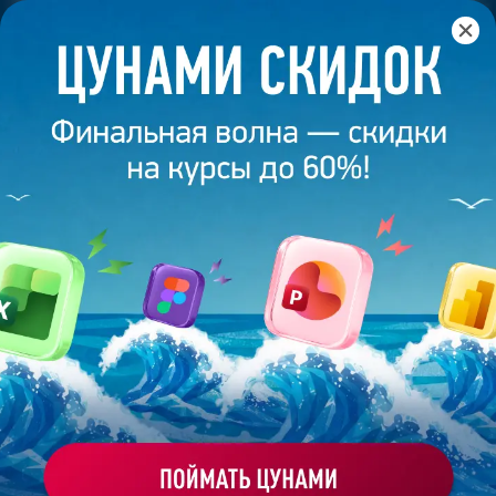
Главная
/
Блог
/
Как начать публичное выступление и
подготовить речь для презентации проекта?
23 июля 2024
18
минут
8 871
КАК НАЧАТЬ ПУБЛИЧНОЕ
ВЫСТУПЛЕНИЕ И ПОДГОТОВИТЬ РЕЧЬ
ДЛЯ ПРЕЗЕНТАЦИИ ПРОЕКТА?
Поделиться