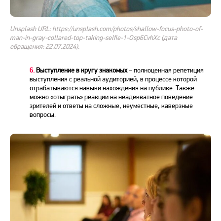
Unsplash URL: https://unsplash.com/photos/shallow-focus-photo-of-
man-in-gray-collared-top-taking-selfie-1-Osp6CvhXc (дата
обращения: 22.07.2024).
6.
Выступление в кругу знакомых
– полноценная репетиция
выступления с реальной аудиторией, в процессе которой
отрабатываются навыки нахождения на публике. Также
можно «отыграть» реакции на неадекватное поведение
зрителей и ответы на сложные, неуместные, каверзные
вопросы.