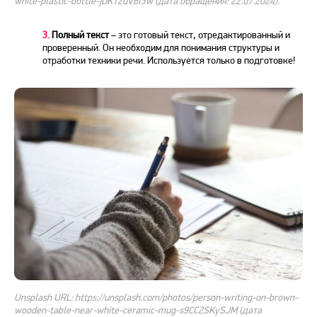
white-plastic-bottle-jDKT2uV6I3w (дата обращения: 22.07.2024).
3.
Полный текст
– это готовый текст, отредактированный и
проверенный. Он необходим для понимания структуры и
отработки техники речи. Используется только в
подготовке!
Unsplash URL: https://unsplash.com/photos/person-writing-on-brown-
wooden-table-near-white-ceramic-mug-s9CC2SKySJM (дата