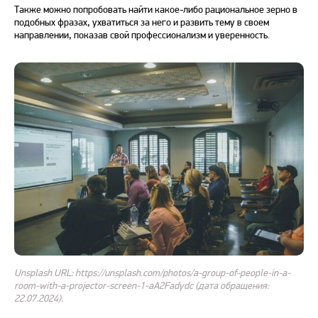
Также можно попробовать найти какое-либо рациональное зерно в
подобных фразах, ухватиться за него и развить тему в своем
направлении, показав свой профессионализм и уверенность.
Unsplash URL: https://unsplash.com/photos/a-group-of-people-in-a-
room-with-a-projector-screen-1-aA2Fadydc (дата обращения:
22.07.2024).