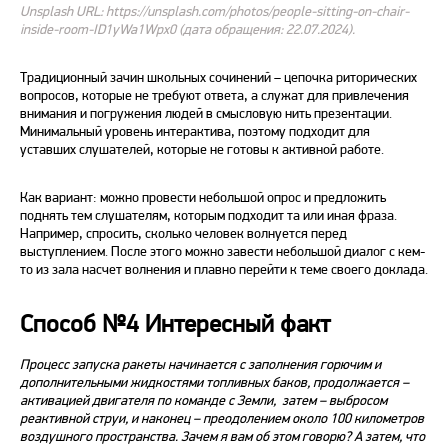
Unsplash URL: https://unsplash.com/photos/people-sitting-on-chair-
inside-room-ID1yWa1Wpx0 (дата обращения: 22.07.2024).
Традиционный зачин школьных сочинений – цепочка риторических
вопросов, которые не требуют ответа, а служат для привлечения
внимания и погружения людей в смысловую нить презентации.
Минимальный уровень интерактива, поэтому подходит для
уставших слушателей, которые не готовы к активной работе.
Как вариант: можно провести небольшой опрос и предложить
поднять тем слушателям, которым подходит та или иная фраза.
Например, спросить, сколько человек волнуется перед
выступлением. После этого можно завести небольшой диалог с кем-
то из зала насчет волнения и плавно перейти к теме своего доклада.
Способ №4 Интересный факт
Процесс запуска ракеты начинается с заполнения горючим и
дополнительными жидкостями топливных баков, продолжается –
активацией двигателя по команде с Земли, затем – выбросом
реактивной струи, и наконец – преодолением около 100 километров
воздушного пространства. Зачем я вам об этом говорю? А затем, что