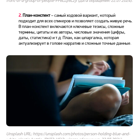
front-of-a-group-of-people-FF6LLy6L2jI (дата обращения: 22.07.2024).
2.
План-конспект
– самый ходовой вариант, который
подходит для всех спикеров и позволяет создать живую
речь
.
В план-конспект включаются ключевые тезисы, сложные
термины, цитаты и их авторы, числовые значения (цифры,
даты, статистика) и т.д. План, как шпаргалка, которая
актуализирует в голове нарратив и сложные точные данные.
Unsplash URL: https://unsplash.com/photos/person-holding-blue-and-