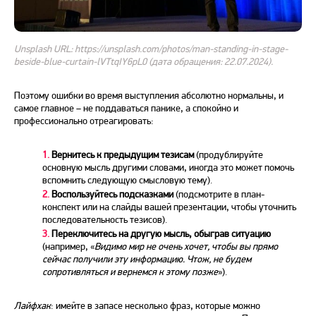
Unsplash URL: https://unsplash.com/photos/man-standing-in-stage-
beside-blue-curtain-lVTtqIY6pL0 (дата обращения: 22.07.2024).
Поэтому ошибки во время
выступления
абсолютно нормальны, и
самое главное – не поддаваться панике, а спокойно и
профессионально отреагировать:
1.
Вернитесь к предыдущим тезисам
(продублируйте
основную мысль другими словами, иногда это может помочь
вспомнить следующую смысловую тему).
2.
Воспользуйтесь подсказками
(подсмотрите в план-
конспект или на
слайды
вашей
презентации
, чтобы уточнить
последовательность тезисов).
3.
Переключитесь на другую мысль, обыграв ситуацию
(например, «
Видимо мир не очень хочет, чтобы вы прямо
сейчас получили эту информацию. Чтож, не будем
сопротивляться и вернемся к этому позже
»).
Лайфхак
: имейте в запасе несколько фраз, которые можно