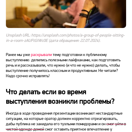
Unsplash URL: https://unsplash.com/photos/a-group-of-people-sitting-
in-a-room-zAUFtGIWc0E (дата обращения: 22.07.2024).
Ранее мы уже
раскрывали
тему подготовки к публичному
выступлению: делились полезными лайфхаками, как
подготовить
речь
и и рассказывали, что нужно (и что не нужно) делать, чтобы
выступление получилось классным и продуктивным. Не читали?
Надо срочно исправлять!
Что делать если во время
выступления возникли проблемы?
Иногда в ходе
проведения презентации
возникают нестандартные
ситуации, на которые оратор должен корректно отреагировать,
дабы публика не закидала его тухлыми помидорами и он
смог уйти в
чистой одежде домой
смог оставить приятное впечатление у