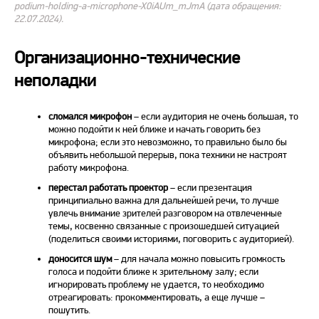
podium-holding-a-microphone-X0iAUm_mJmA (дата обращения:
22.07.2024).
Организационно-технические
неполадки
сломался микрофон
– если аудитория не очень большая, то
можно подойти к ней ближе и
начать
говорить без
микрофона; если это невозможно, то
правильно
было бы
объявить небольшой перерыв, пока техники не настроят
работу микрофона.
перестал работать проектор
– если презентация
принципиально важна для дальнейшей речи, то лучше
увлечь внимание зрителей разговором на отвлеченные
темы, косвенно связанные с произошедшей ситуацией
(поделиться своими историями, поговорить с аудиторией).
доносится шум
– для начала можно повысить громкость
голоса и подойти ближе к зрительному залу; если
игнорировать проблему не удается, то необходимо
отреагировать: прокомментировать, а еще лучше –
пошутить.