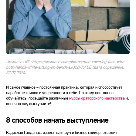
Unsplash URL: https://unsplash.com/photos/man-covering-face-with-
both-hands-while-sitting-on-bench-sxQz2VfoFBE (дата обращения:
22.07.2024).
И самое главное – постоянная практика, которая и способствует
наработке скилов и уверенности в себе. Поэтому постоянно
обучайтесь, посещайте различные
курсы ораторского мастерства
и,
конечно же, выступайте!
8 способов начать выступление
Радислав Гандапас, известный коуч и бизнес спикер, отводит