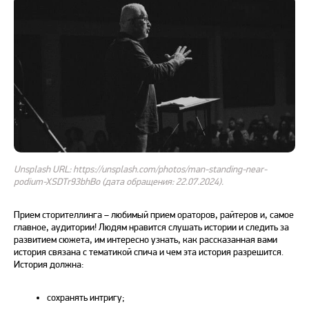
Unsplash URL: https://unsplash.com/photos/man-standing-near-
podium-XSDTr93bhBo (дата обращения: 22.07.2024).
Прием сторителлинга – любимый прием ораторов, райтеров и, самое
главное,
аудитории
! Людям нравится слушать истории и следить за
развитием сюжета, им интересно узнать, как рассказанная вами
история связана с тематикой спича и чем эта история разрешится.
История должна:
сохранять интригу;