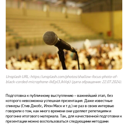
Unsplash URL: https://unsplash.com/photos/shallow-focus-photo-of-
black-corded-microphone-IkEpl3JkVqU (дата обращения: 22.07.2024).
Подготовка к публичному выступлению – важнейший этап, без
которого невозможна успешная презентация. Даже известные
спикеры (Стив Джобс, Илон Маск и т.д.) не раз в своих интервью
говорили о том, как много времени они уделяют репетициям и
прогонке итогового материала. Так, для качественной подготовки к
презентации можно воспользоваться следующими методами: