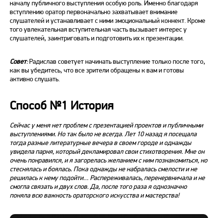
началу публичного выступления особую роль. Именно благодаря
вступлению оратор первоначально захватывает внимание
слушателей и устанавливает с ними эмоциональный коннект. Кроме
того увлекательная вступительная часть вызывает интерес у
слушателей, заинтриговать и подготовить их к презентации.
Совет
:
Радислав советует начинать выступление только после того,
как вы убедитесь, что все зрители обращены к вам и готовы
активно слушать.
Способ №1 История
Сейчас у меня нет проблем
с презентацией
проектов и публичными
выступлениями. Но так было не всегда. Лет 10 назад я посещала
тогда разные литературные вечера в своем городе и однажды
увидела парня, который декламировал свои стихотворения. Мне он
очень понравился, и я загорелась желанием с ним познакомиться, но
стеснялась и боялась. Пока однажды не набралась смелости и не
решилась к нему подойти… Распереживалась, перенервничала и не
смогла связать и двух
слов
. Да, после того раза я однозначно
поняла всю важность ораторского искусства и мастерства!