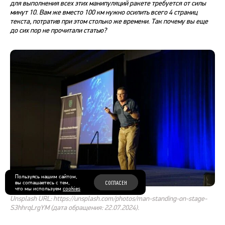
для выполнения всех этих манипуляций ракете требуется от силы
минут 10. Вам же вместо 100 км нужно осилить всего 4 страниц
текста, потратив при этом столько же времени. Так почему вы еще
до сих пор не прочитали статью?
Пользуясь нашим сайтом,
вы соглашаетесь с тем,
СОГЛАСЕН
что мы используем
cookies
Unsplash URL: https://unsplash.com/photos/man-standing-on-stage-
S3hhrqLrgYM (дата обращения: 22.07.2024).