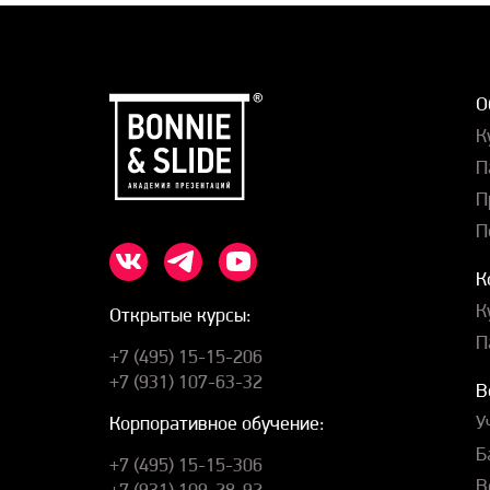
О
К
П
П
П
К
К
Открытые курсы:
П
+7 (495) 15-15-206
+7 (931) 107-63-32
В
У
Корпоративное обучение:
Б
+7 (495) 15-15-306
В
+7 (931) 109-28-92