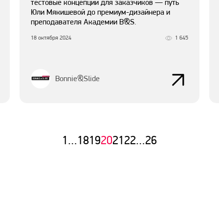
тестовые концепции для заказчиков — путь
Юли Мякишевой до премиум-дизайнера и
преподавателя Академии B&S.
18 октября 2024
1 645
Bonnie&Slide
1
…
18
19
20
21
22
…
26