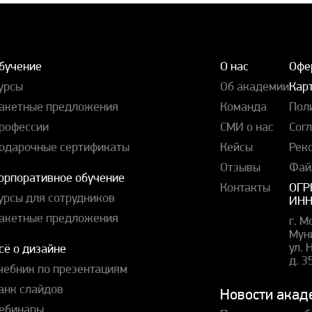
бучение
О нас
Офе
урсы
Об академии
Карт
акетные предложения
Команда
Пол
рофессии
СМИ о нас
Сог
одарочные сертификаты
Кейсы
Рек
Отзывы
Фай
орпоративное обучение
Контакты
ОГР
урсы для сотрудников
ИНН
акетные предложения
г. М
Мун
ул.
сё о дизайне
д. 3
чебник по презентациям
анк слайдов
Новости акад
ебинары