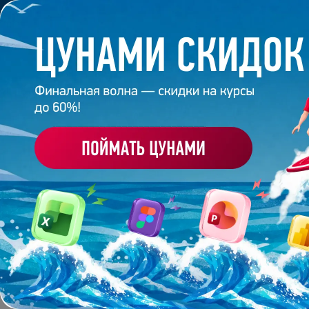
Обучение
Корпоративное обуч
Главная
/
Блог
БЛОГ — АВТОРСКИЕ С
Показать всё
Бизнес
Гайды
Профессии
Цвет