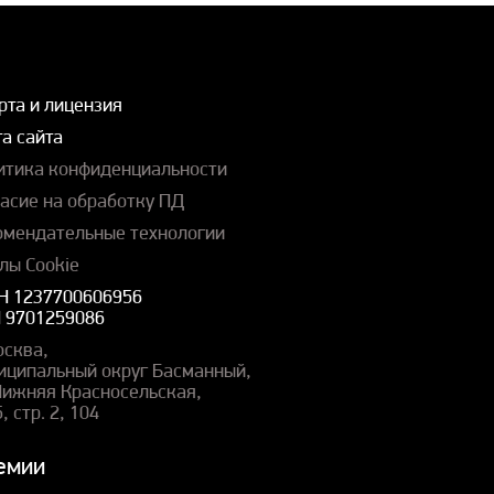
рта и лицензия
а сайта
итика конфиденциальности
ласие на обработку ПД
омендательные технологии
лы Cookie
Н 1237700606956
 9701259086
осква,
иципальный округ Басманный,
 Нижняя Красносельская,
5, стр. 2, 104
емии