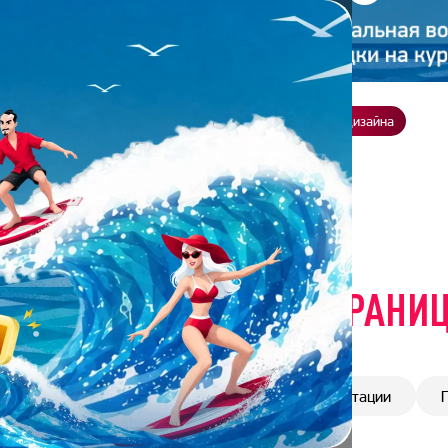
ение
О нас
Всё о дизайне
Заказать презентацию
Студия дизайна
ТАТЬИ О ДИЗАЙНЕ
| СТРАНИЦ
Дизайн
Истории выпускников
Презентации