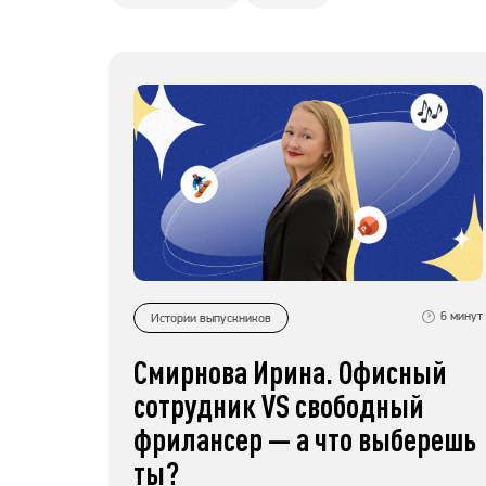
6
минут
Истории выпускников
Смирнова Ирина. Офисный
сотрудник VS свободный
фрилансер — а что выберешь
ты?