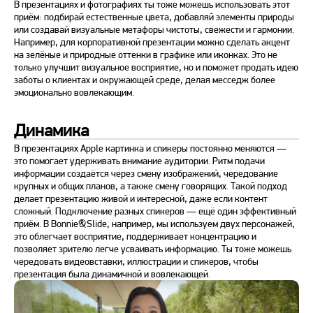
В презентациях и фотографиях ты тоже можешь использовать этот
приём: подбирай естественные цвета, добавляй элементы природы
или создавай визуальные метафоры чистоты, свежести и гармонии.
Например, для корпоративной презентации можно сделать акцент
на зелёные и природные оттенки в графике или иконках. Это не
только улучшит визуальное восприятие, но и поможет продать идею
заботы о клиентах и окружающей среде, делая месседж более
эмоционально вовлекающим.
Динамика
В презентациях Apple картинка и спикеры постоянно меняются —
это помогает удерживать внимание аудитории. Ритм подачи
информации создаётся через смену изображений, чередование
крупных и общих планов, а также смену говорящих. Такой подход
делает презентацию живой и интересной, даже если контент
сложный. Подключение разных спикеров — ещё один эффективный
приём. В Bonnie&Slide, например, мы используем двух персонажей,
это облегчает восприятие, поддерживает концентрацию и
позволяет зрителю легче усваивать информацию. Ты тоже можешь
чередовать видеовставки, иллюстрации и спикеров, чтобы
презентация была динамичной и вовлекающей.