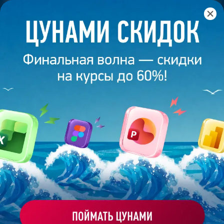
Главная
/
Блог
/
Продающий дизайн презентаций
16 января 2026
8
минут
1 039
ПРОДАЮЩИЙ ДИЗАЙН ПРЕЗЕНТАЦИЙ
Поделиться
Bonnie&Slide