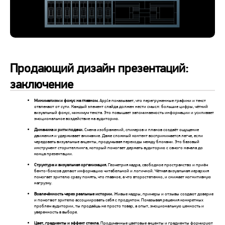
Продающий дизайн презентаций:
заключение
Минимализм и фокус на главном.
Apple показывает, что перегруженные графики и текст
отвлекают от сути. Каждый элемент слайда должен нести смысл: большие цифры, чёткий
визуальный фокус, минимум текста. Это повышает запоминаемость информации и усиливает
эмоциональное воздействие на аудиторию.
Динамика и ритм подачи.
Смена изображений, спикеров и планов создаёт ощущение
движения и удерживает внимание. Даже сложный контент воспринимается легче, если
чередовать визуальные акценты, продумывая переходы между блоками. Это базовый
инструмент сторителлинга, который помогает держать аудиторию с самого начала до
конца презентации.
Структура и визуальная организация.
Геометрия кадра, свободное пространство и приём
бенто-боксов делают информацию читабельной и логичной. Чёткая визуальная иерархия
помогает зрителю сразу понять, что главное, а что второстепенно, и снижает когнитивную
нагрузку.
Вовлечённость через реальные истории.
Живые кадры, примеры и отзывы создают доверие
и помогают зрителю ассоциировать себя с продуктом. Показывая решения конкретных
проблем аудитории, ты продаёшь не просто товар, а опыт, эмоциональную ценность и
уверенность в выборе.
Цвет, градиенты и эффект стекла.
Продуманные цветовые акценты и градиенты формируют