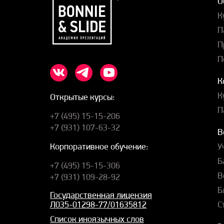
О
К
П
П
П
К
К
Открытые курсы:
П
+7 (495) 15-15-206
+7 (931) 107-63-32
В
У
Корпоративное обучение:
Б
+7 (495) 15-15-306
В
+7 (931) 109-28-92
Б
Государственная лицензия
С
Л035-01298-77/01635812
Список иноязычных слов