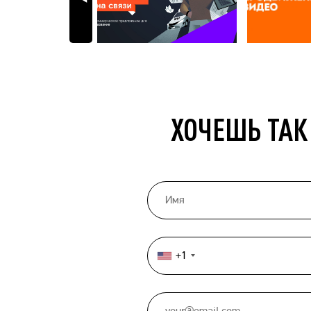
ХОЧЕШЬ ТАК
+1
United
States
+1