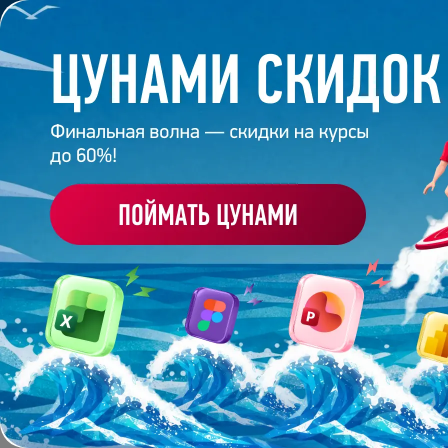
Обучение
Корпоративное обуч
Главная
/
Банк слайдов
/
Презентация 100 – Варв
ПРЕЗЕНТАЦИЯ 100 - 
Работа
студента