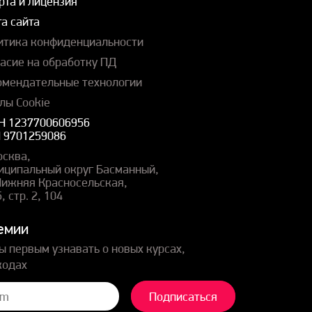
рта и лицензия
а сайта
итика конфиденциальности
ласие на обработку ПД
омендательные технологии
лы Cookie
Н 1237700606956
 9701259086
осква,
иципальный округ Басманный,
 Нижняя Красносельская,
5, стр. 2, 104
емии
ы первым узнавать о новых курсах,
кодах
Подписаться