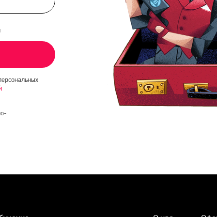
и
персональных
й
о-