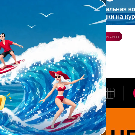
ение
О нас
Всё о дизайне
Заказать презентацию
Студия дизайна
ара Шаронова
ВАРВАРА ШАРОНОВА