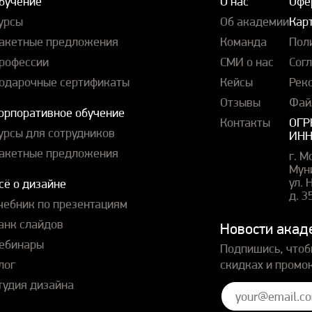
бучение
О нас
Офе
урсы
Об академии
Карт
акетные предложения
Команда
Пол
рофессии
СМИ о нас
Сог
одарочные сертификаты
Кейсы
Рек
Отзывы
Фай
орпоративное обучение
Контакты
ОГР
урсы для сотрудников
ИНН
акетные предложения
г. М
Мун
ул.
сё о дизайне
д. 3
чебник по презентациям
анк слайдов
Новости акад
ебинары
Подпишись, чтоб
лог
скидках и промо
тудия дизайна