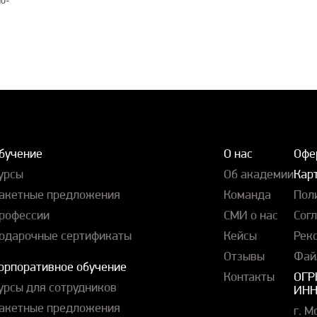
о-
бучение
О нас
Офе
урсы
Об академии
Карт
акетные предложения
Команда
Пол
рофессии
СМИ о нас
Сог
одарочные сертификаты
Кейсы
Рек
Отзывы
Фай
орпоративное обучение
Контакты
ОГР
урсы для сотрудников
ИНН
акетные предложения
г. М