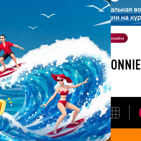
ение
О нас
Всё о дизайне
Заказать презентацию
Студия дизайна
отана студией Bonnie&Slide для Вибум
АЗРАБОТАНА СТУДИЕЙ BONNI