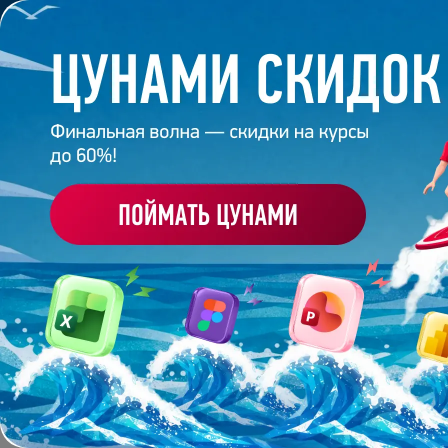
Обучение
Корпоративное обуч
Главная
/
Банк слайдов
/
Презентация 42 – Разраб
ПРЕЗЕНТАЦИЯ 42 - Р
ВИБУМ
Работа
эксперта