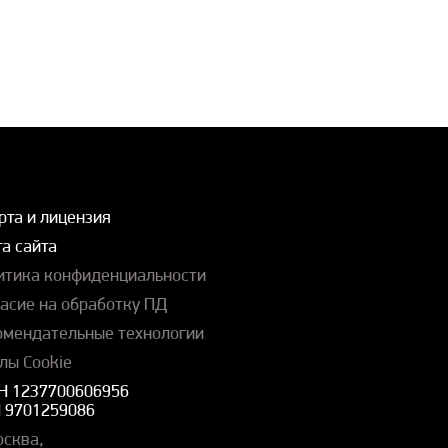
рта и лицензия
а сайта
итика конфиденциальности
ласие на обработку ПД
омендательные технологии
лы Cookie
Н 1237700606956
 9701259086
осква,