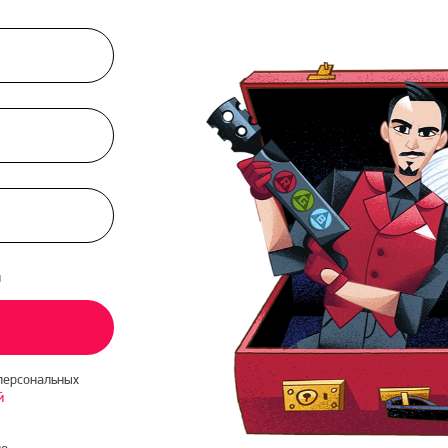
и
персональных
й