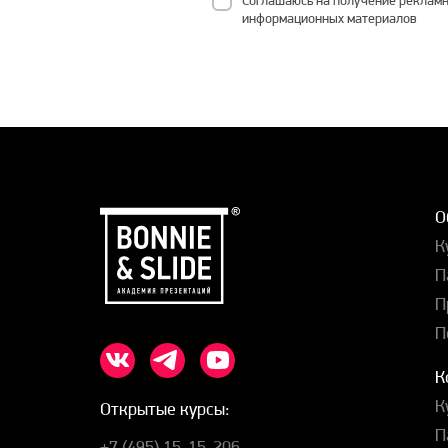
Соглашаюсь на получение рекламн
информационных материалов
О
К
П
П
П
К
К
Открытые курсы:
П
+7 (495) 15-15-206