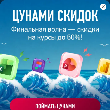
Главная
/
Банк слайдов
/
Презентация 121 – Разработана
студией Bonnie&Slide для ТрансЭкспрессГарант
ПРЕЗЕНТАЦИЯ 121 -
РАЗРАБОТАНА СТУДИЕЙ
BONNIE&SLIDE ДЛЯ
ТРАНСЭКСПРЕССГАРАНТ
Моё избранное
Работа
ХОЧУ ЗАКАЗАТЬ ТАКУЮ ПРЕЗЕНТАЦИЮ
эксперта