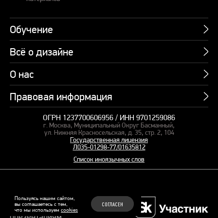
Обучение
Всё о дизайне
Курсы
Пакетные предложения
О нас
Учебник по презентациям
Профессии
Банк слайдов
Правовая информация
Об академии
Подарочные сертификаты
Вебинары
Команда
Корпоративное обучение
ОГРН 1237700606956 / ИНН 9701259086
Карта сайта
Блог
г. Москва, Муниципальный Округ Басманный,
СМИ о нас
Курсы для сотрудников
Оферта и лицензия
ул. Нижняя Красносельская, д. 35, стр. 2, 104
Студия дизайна
Государственная лицензия
Кейсы
Пакетные предложения
Л035-01298-77/01635812
Контакты
Заказать презентацию
Отзывы
Список иноязычных слов
Политика конфиденциальности
Согласие на обработку ПД
Рекомендательные технологии
© 2015–2026 Бонни и Слайд
Пользуясь нашим сайтом,
вы соглашаетесь с тем,
СОГЛАСЕН
Обучающие курсы по
что мы используем
cookies
Файлы Cookie
презентациям