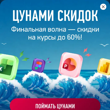
Главная
/
Банк слайдов
/
Презентация 372 – Ксения
Тимофеева
ПРЕЗЕНТАЦИЯ 372 - КСЕНИЯ
ТИМОФЕЕВА
Моё избранное
Работа
ХОЧУ ЗАКАЗАТЬ ТАКУЮ ПРЕЗЕНТАЦИЮ
студента