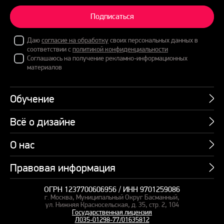
Подписаться
Даю
согласие на обработку
своих персональных данных в
соответствии с
политикой конфиденциальности
Соглашаюсь на получение рекламно-информационных
материалов
Обучение
Всё о дизайне
Курсы
Пакетные предложения
О нас
Учебник по презентациям
Профессии
Банк слайдов
Правовая информация
Об академии
Подарочные сертификаты
Вебинары
Команда
Корпоративное обучение
ОГРН 1237700606956 / ИНН 9701259086
Карта сайта
Блог
г. Москва, Муниципальный Округ Басманный,
СМИ о нас
Курсы для сотрудников
Оферта и лицензия
ул. Нижняя Красносельская, д. 35, стр. 2, 104
Студия дизайна
Государственная лицензия
Кейсы
Пакетные предложения
Л035-01298-77/01635812
Контакты