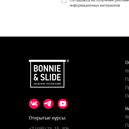
информационных материалов
О
К
П
П
П
К
К
Открытые курсы:
П
+7 (495) 15-15-206