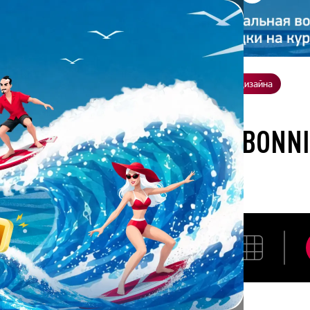
ение
О нас
Всё о дизайне
Заказать презентацию
Студия дизайна
ботана студией Bonnie&Slide для Альтер Вест
РАЗРАБОТАНА СТУДИЕЙ BONN