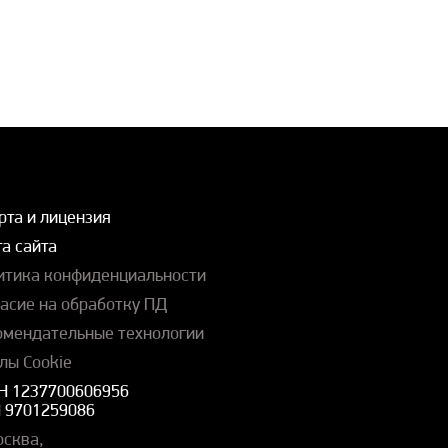
рта и лицензия
а сайта
итика конфиденциальности
ласие на обработку ПД
омендательные технологии
лы Cookie
Н 1237700606956
 9701259086
осква,