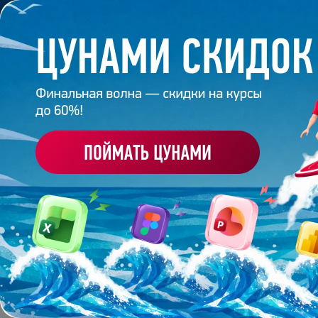
Обучение
Корпоративное обуч
Главная
/
Банк слайдов
/
Презентация 128 – Разра
ПРЕЗЕНТАЦИЯ 128 - 
АЛЬТЕР ВЕСТ
Работа
эксперта