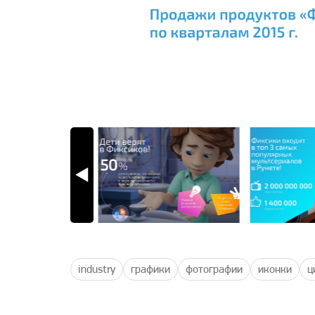
industry
графики
фотографии
иконки
ц