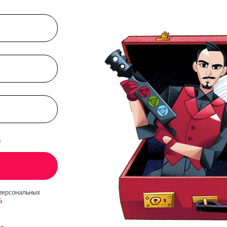
и
персональных
й
о-