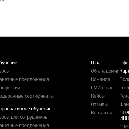
бучение
О нас
Офе
урсы
Об академии
Карт
акетные предложения
Команда
Пол
рофессии
СМИ о нас
Сог
одарочные сертификаты
Кейсы
Рек
Отзывы
Фай
орпоративное обучение
Контакты
ОГР
урсы для сотрудников
ИНН
акетные предложения
г. М