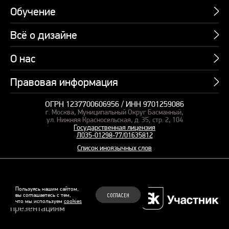
Обучение
Всё о дизайне
Курсы
Пакетные предложения
О нас
Учебник по презентациям
Профессии
Банк слайдов
Правовая информация
Об академии
Подарочные сертификаты
Вебинары
Команда
Корпоративное обучение
ОГРН 1237700606956 / ИНН 9701259086
Карта сайта
Блог
г. Москва, Муниципальный Округ Басманный,
СМИ о нас
Курсы для сотрудников
Оферта и лицензия
ул. Нижняя Красносельская, д. 35, стр. 2, 104
Студия дизайна
Государственная лицензия
Кейсы
Пакетные предложения
Л035-01298-77/01635812
Контакты
Заказать презентацию
Отзывы
Список иноязычных слов
Политика конфиденциальности
Согласие на обработку ПД
Рекомендательные технологии
© 2015–2026 Бонни и Слайд
Пользуясь нашим сайтом,
вы соглашаетесь с тем,
СОГЛАСЕН
Обучающие курсы по
что мы используем
cookies
Файлы Cookie
презентациям