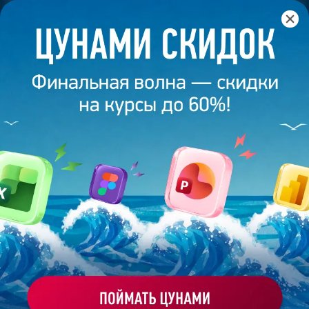
Главная
/
Банк слайдов
/
Презентация 129 – Разработана
студией Bonnie&Slide для Яндекс
ПРЕЗЕНТАЦИЯ 129 -
РАЗРАБОТАНА СТУДИЕЙ
BONNIE&SLIDE ДЛЯ ЯНДЕКС
Моё избранное
Работа
ХОЧУ ЗАКАЗАТЬ ТАКУЮ ПРЕЗЕНТАЦИЮ
эксперта