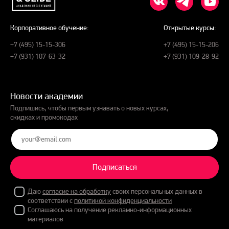
Корпоративное обучение:
Открытые курсы:
+7 (495) 15-15-306
+7 (495) 15-15-206
+7 (931) 107-63-32
+7 (931) 109-28-92
Новости академии
Подпишись, чтобы первым узнавать о новых курсах,
скидках и промокодах
Подписаться
Даю
согласие на обработку
своих персональных данных в
соответствии с
политикой конфиденциальности
Соглашаюсь на получение рекламно-информационных
материалов