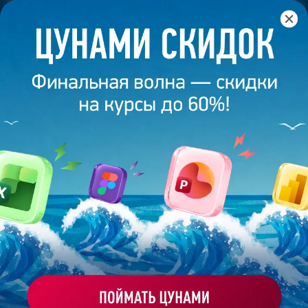
Главная
/
Банк слайдов
/
Презентация 245 – Юлия Холопик
ПРЕЗЕНТАЦИЯ 245 - ЮЛИЯ
ХОЛОПИК
Моё избранное
Работа
ХОЧУ ЗАКАЗАТЬ ТАКУЮ ПРЕЗЕНТАЦИЮ
студента