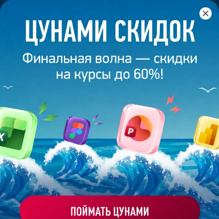
Главная
/
Банк слайдов
/
Презентация 131 – Разработана
студией Bonnie&Slide для Яндекс
ПРЕЗЕНТАЦИЯ 131 -
РАЗРАБОТАНА СТУДИЕЙ
BONNIE&SLIDE ДЛЯ ЯНДЕКС
Моё избранное
Работа
ХОЧУ ЗАКАЗАТЬ ТАКУЮ ПРЕЗЕНТАЦИЮ
эксперта