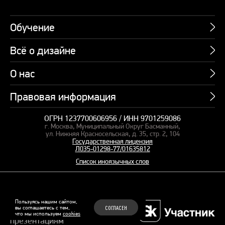
Обучение
Всё о дизайне
Курсы
Пакетные предложения
О нас
Учебник по презентациям
Профессии
Банк слайдов
Правовая информация
Об академии
Подарочные сертификаты
Вебинары
Команда
Корпоративное обучение
ОГРН 1237700606956 / ИНН 9701259086
Карта сайта
Блог
г. Москва, Муниципальный Округ Басманный,
СМИ о нас
Курсы для сотрудников
Оферта и лицензия
ул. Нижняя Красносельская, д. 35, стр. 2, 104
Студия дизайна
Государственная лицензия
Кейсы
Пакетные предложения
Л035-01298-77/01635812
Контакты
Заказать презентацию
Отзывы
Список иноязычных слов
Политика конфиденциальности
Согласие на обработку ПД
Рекомендательные технологии
© 2015–2026 Бонни и Слайд
Пользуясь нашим сайтом,
вы соглашаетесь с тем,
СОГЛАСЕН
Обучающие курсы по
что мы используем
cookies
Файлы Cookie
презентациям