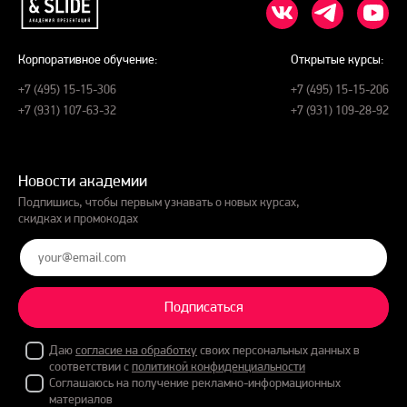
Корпоративное обучение:
Открытые курсы:
+7 (495) 15-15-306
+7 (495) 15-15-206
+7 (931) 107-63-32
+7 (931) 109-28-92
Новости академии
Подпишись, чтобы первым узнавать о новых курсах,
скидках и промокодах
Подписаться
Даю
согласие на обработку
своих персональных данных в
соответствии с
политикой конфиденциальности
Соглашаюсь на получение рекламно-информационных
материалов