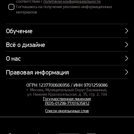
соответствии с
политикой конфиденциальности
Соглашаюсь на получение рекламно-информационных
материалов
Обучение
Всё о дизайне
Курсы
Пакетные предложения
О нас
Учебник по презентациям
Профессии
Банк слайдов
Правовая информация
Об академии
Подарочные сертификаты
Вебинары
Команда
Корпоративное обучение
ОГРН 1237700606956 / ИНН 9701259086
Карта сайта
Блог
г. Москва, Муниципальный Округ Басманный,
СМИ о нас
Курсы для сотрудников
Оферта и лицензия
ул. Нижняя Красносельская, д. 35, стр. 2, 104
Студия дизайна
Государственная лицензия
Кейсы
Пакетные предложения
Л035-01298-77/01635812
Контакты
Заказать презентацию
Отзывы
Список иноязычных слов
Политика конфиденциальности
Согласие на обработку ПД
Рекомендательные технологии