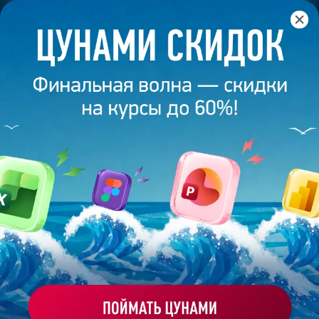
Главная
/
Банк слайдов
/
Презентация 79 – Краснов Сергей
ПРЕЗЕНТАЦИЯ 79 - КРАСНОВ
СЕРГЕЙ
Моё избранное
Работа
ХОЧУ ЗАКАЗАТЬ ТАКУЮ ПРЕЗЕНТАЦИЮ
студента