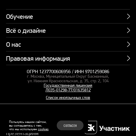
Обучение
Всё о дизайне
Курсы
Пакетные предложения
О нас
Учебник по презентациям
Профессии
Банк слайдов
Правовая информация
Об академии
Подарочные сертификаты
Вебинары
Команда
Корпоративное обучение
ОГРН 1237700606956 / ИНН 9701259086
Карта сайта
Блог
г. Москва, Муниципальный Округ Басманный,
СМИ о нас
Курсы для сотрудников
Оферта и лицензия
ул. Нижняя Красносельская, д. 35, стр. 2, 104
Студия дизайна
Государственная лицензия
Кейсы
Пакетные предложения
Л035-01298-77/01635812
Контакты
Заказать презентацию
Отзывы
Список иноязычных слов
Политика конфиденциальности
Согласие на обработку ПД
Рекомендательные технологии
© 2015–2026 Бонни и Слайд
Пользуясь нашим сайтом,
вы соглашаетесь с тем,
СОГЛАСЕН
Обучающие курсы по
что мы используем
cookies
Файлы Cookie
презентациям