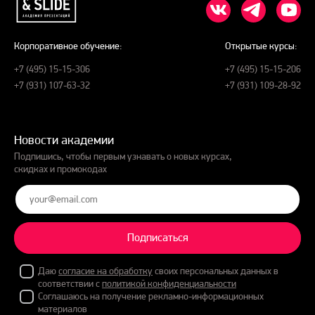
Корпоративное обучение:
Открытые курсы:
+7 (495) 15-15-306
+7 (495) 15-15-206
+7 (931) 107-63-32
+7 (931) 109-28-92
Новости академии
Подпишись, чтобы первым узнавать о новых курсах,
скидках и промокодах
Подписаться
Даю
согласие на обработку
своих персональных данных в
соответствии с
политикой конфиденциальности
Соглашаюсь на получение рекламно-информационных
материалов