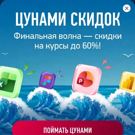
Главная
/
Банк слайдов
/
Презентация 145 – Разработана
студией Bonnie&Slide для Сбербанк
ПРЕЗЕНТАЦИЯ 145 -
РАЗРАБОТАНА СТУДИЕЙ
BONNIE&SLIDE ДЛЯ СБЕРБАНК
Моё избранное
Работа
ХОЧУ ЗАКАЗАТЬ ТАКУЮ ПРЕЗЕНТАЦИЮ
эксперта