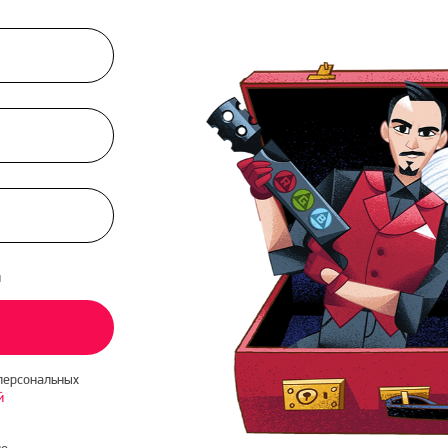
и
персональных
й
о-