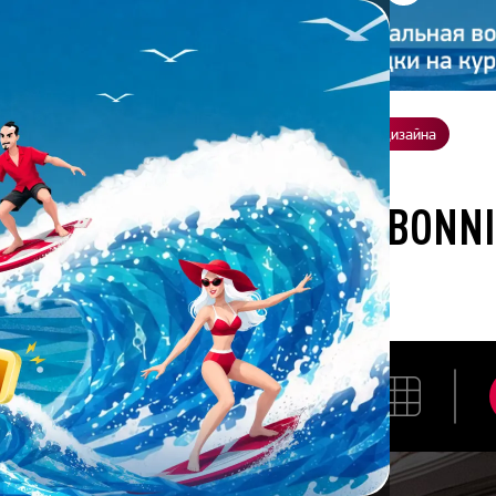
ение
О нас
Всё о дизайне
Заказать презентацию
Студия дизайна
ботана студией Bonnie&Slide для Skyeng
РАЗРАБОТАНА СТУДИЕЙ BONN