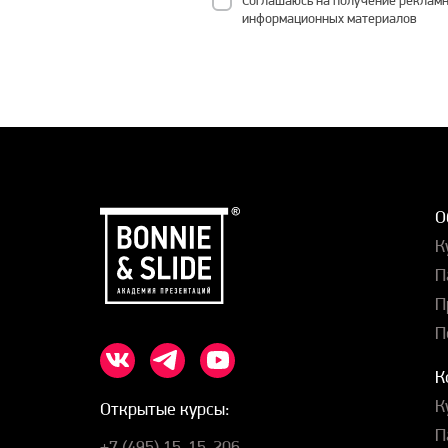
информационных материалов
О
К
П
П
П
К
К
Открытые курсы:
П
+7 (495) 15-15-206