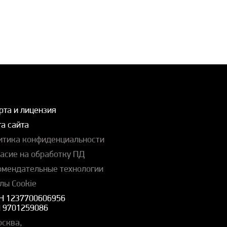
рта и лицензия
а сайта
итика конфиденциальности
ласие на обработку ПД
омендательные технологии
лы Cookie
Н 1237700606956
 9701259086
осква,