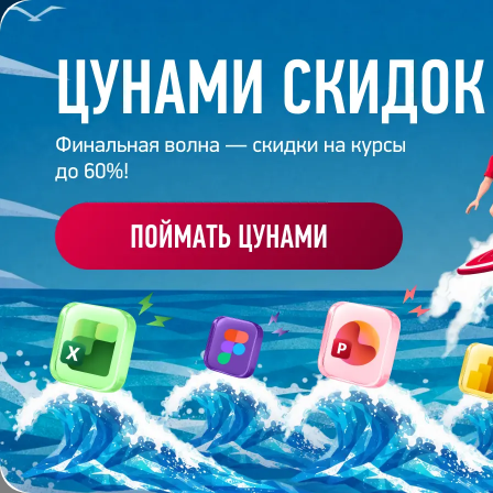
Обучение
Корпоративное обуч
Главная
/
Банк слайдов
/
Презентация 146 – Разра
ПРЕЗЕНТАЦИЯ 146 - 
SKYENG
Работа
эксперта