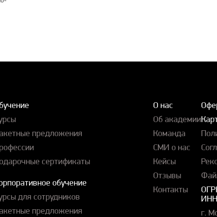
бучение
О нас
Офе
урсы
Об академии
Карт
акетные предложения
Команда
Пол
рофессии
СМИ о нас
Сог
одарочные сертификаты
Кейсы
Рек
Отзывы
Фай
орпоративное обучение
Контакты
ОГР
урсы для сотрудников
ИНН
акетные предложения
г. М