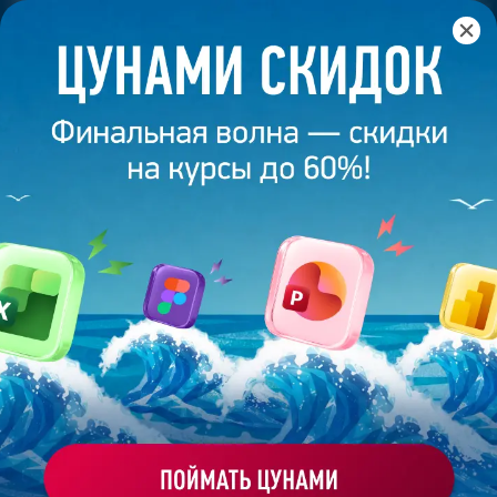
Главная
/
Банк слайдов
/
Презентация 152 – Юлия
Алексеева
ПРЕЗЕНТАЦИЯ 152 - ЮЛИЯ
АЛЕКСЕЕВА
Моё избранное
Работа
ХОЧУ ЗАКАЗАТЬ ТАКУЮ ПРЕЗЕНТАЦИЮ
студента