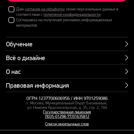
Даю
согласие на обработку
своих персональных данных в
соответствии с
политикой конфиденциальности
Соглашаюсь на получение рекламно-информационных
материалов
Обучение
Всё о дизайне
Курсы
Пакетные предложения
О нас
Учебник по презентациям
Профессии
Банк слайдов
Правовая информация
Об академии
Подарочные сертификаты
Вебинары
Команда
Корпоративное обучение
ОГРН 1237700606956 / ИНН 9701259086
Карта сайта
Блог
г. Москва, Муниципальный Округ Басманный,
СМИ о нас
Курсы для сотрудников
Оферта и лицензия
ул. Нижняя Красносельская, д. 35, стр. 2, 104
Студия дизайна
Государственная лицензия
Кейсы
Пакетные предложения
Л035-01298-77/01635812
Контакты
Заказать презентацию
Отзывы
Список иноязычных слов
Политика конфиденциальности