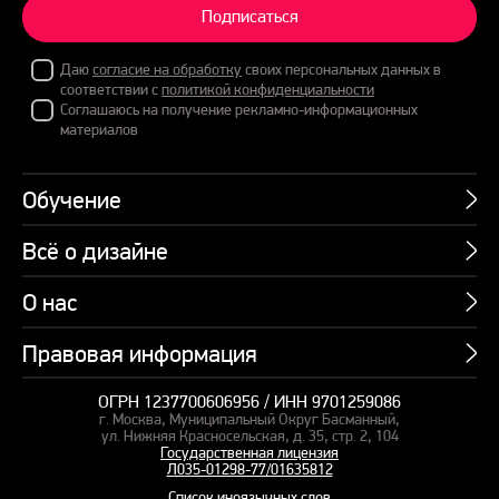
Подписаться
Даю
согласие на обработку
своих персональных данных в
соответствии с
политикой конфиденциальности
Соглашаюсь на получение рекламно-информационных
материалов
Обучение
Всё о дизайне
Курсы
Пакетные предложения
О нас
Учебник по презентациям
Профессии
Банк слайдов
Правовая информация
Об академии
Подарочные сертификаты
Вебинары
Команда
Корпоративное обучение
ОГРН 1237700606956 / ИНН 9701259086
Карта сайта
Блог
г. Москва, Муниципальный Округ Басманный,
СМИ о нас
Курсы для сотрудников
Оферта и лицензия
ул. Нижняя Красносельская, д. 35, стр. 2, 104
Студия дизайна
Государственная лицензия
Кейсы
Пакетные предложения
Л035-01298-77/01635812
Контакты
Заказать презентацию
Список иноязычных слов