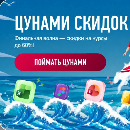
Обучение
Корпоративное обуч
Главная
/
Банк слайдов
/
Презентация 166 – Алекс
ПРЕЗЕНТАЦИЯ 166 - 
Работа
студента