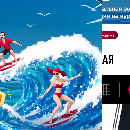
ение
О нас
Всё о дизайне
Заказать презентацию
Студия дизайна
андра Ростовская
АЛЕКСАНДРА РОСТОВСКАЯ