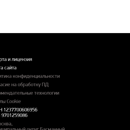
рта и лицензия
а сайта
итика конфиденциальности
ласие на обработку ПД
омендательные технологии
лы Cookie
Н 1237700606956
 9701259086
осква,
иципальный округ Басманный,