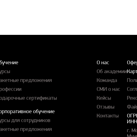
бучение
О нас
Офе
урсы
Об академии
Карт
акетные предложения
Команда
Пол
рофессии
СМИ о нас
Сог
одарочные сертификаты
Кейсы
Рек
Отзывы
Фай
орпоративное обучение
Контакты
ОГР
урсы для сотрудников
ИНН
акетные предложения
г. М
Мун