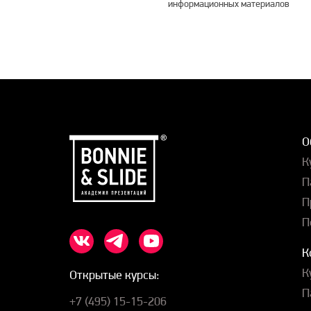
информационных материалов
О
К
П
П
П
К
К
Открытые курсы:
П
+7 (495) 15-15-206