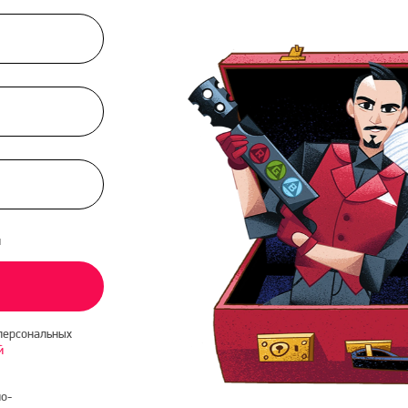
и
персональных
й
о-