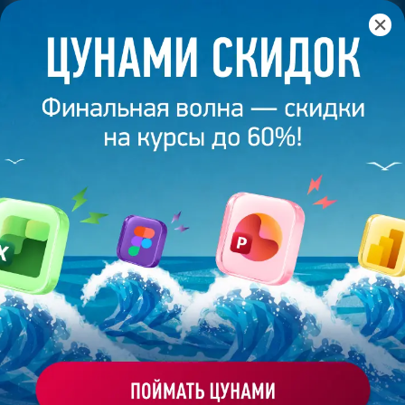
Главная
/
Банк слайдов
/
Презентация 171 – Диана Кирина
ПРЕЗЕНТАЦИЯ 171 - ДИАНА
КИРИНА
Моё избранное
Работа
ХОЧУ ЗАКАЗАТЬ ТАКУЮ ПРЕЗЕНТАЦИЮ
студента