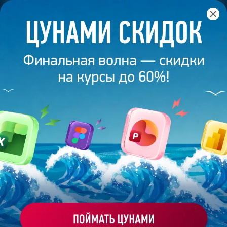
Главная
/
Банк слайдов
/
Презентация 256 – Елена
Мальченко
ПРЕЗЕНТАЦИЯ 256 - ЕЛЕНА
МАЛЬЧЕНКО
Моё избранное
Работа
ХОЧУ ЗАКАЗАТЬ ТАКУЮ ПРЕЗЕНТАЦИЮ
студента