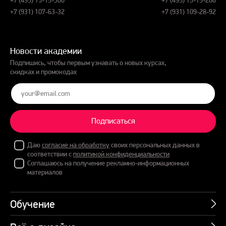
+7 (931) 107-63-32
+7 (931) 109-28-92
Новости академии
Подпишись, чтобы первым узнавать о новых курсах,
скидках и промокодах
Подписаться
Даю
согласие на обработку
своих персональных данных в
соответствии с
политикой конфиденциальности
Соглашаюсь на получение рекламно-информационных
материалов
Обучение