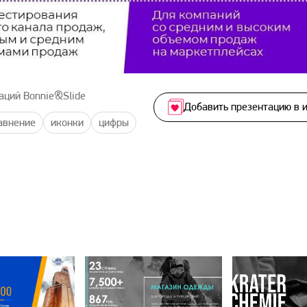
аций Bonnie&Slide
Добавить презентацию в 
авнение
иконки
цифры