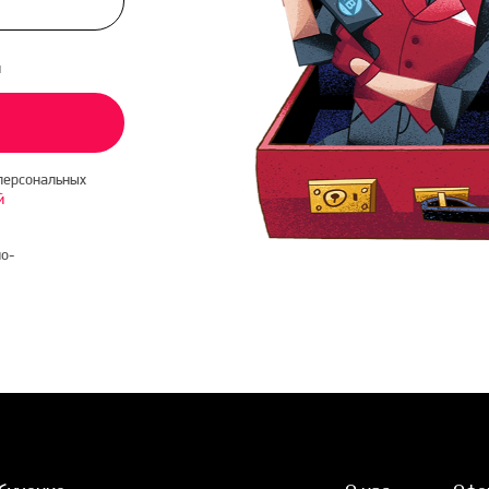
и
персональных
й
о-