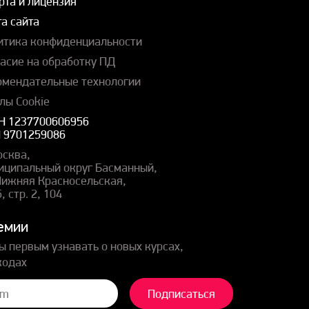
рта и лицензия
а сайта
итика конфиденциальности
ласие на обработку ПД
омендательные технологии
лы Cookie
Н 1237700606956
 9701259086
осква,
иципальный округ Басманный,
 Нижняя Красносельская,
5, стр. 2, 104
емии
ы первым узнавать о новых курсах,
кодах
Подписаться