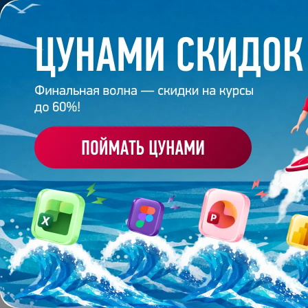
Обучение
Корпоративное обуч
Главная
/
Банк слайдов
/
Презентация 271 – Влад
ПРЕЗЕНТАЦИЯ 271 -
Работа
студента