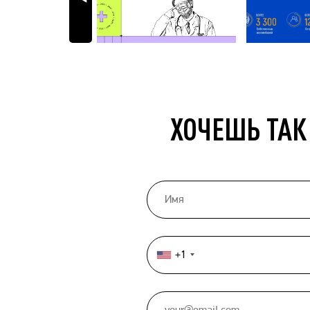
ХОЧЕШЬ ТАК
+1
United
States
+1