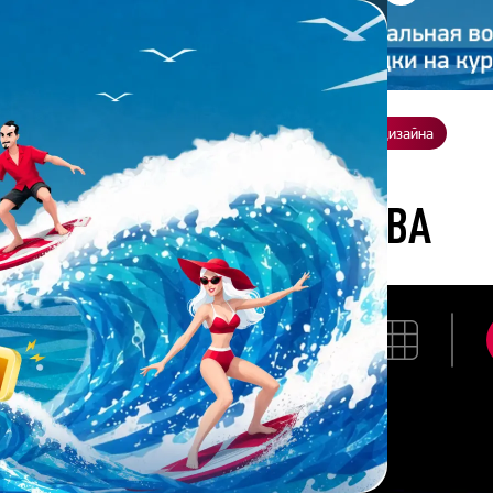
ение
О нас
Всё о дизайне
Заказать презентацию
Студия дизайна
ислава Курдюкова
 ВЛАДИСЛАВА КУРДЮКОВА