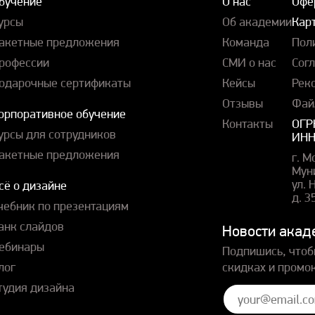
бучение
О нас
Офе
урсы
Об академии
Карт
акетные предложения
Команда
Пол
рофессии
СМИ о нас
Сог
одарочные сертификаты
Кейсы
Рек
Отзывы
Фай
орпоративное обучение
Контакты
ОГР
урсы для сотрудников
ИНН
акетные предложения
г. М
Мун
ул.
сё о дизайне
д. 3
чебник по презентациям
анк слайдов
Новости акад
ебинары
Подпишись, чтоб
лог
скидках и промо
тудия дизайна