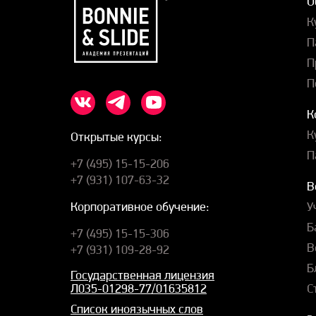
О
К
П
П
П
К
К
Открытые курсы:
П
+7 (495) 15-15-206
+7 (931) 107-63-32
В
У
Корпоративное обучение:
Б
+7 (495) 15-15-306
В
+7 (931) 109-28-92
Б
Государственная лицензия
С
Л035-01298-77/01635812
Список иноязычных слов