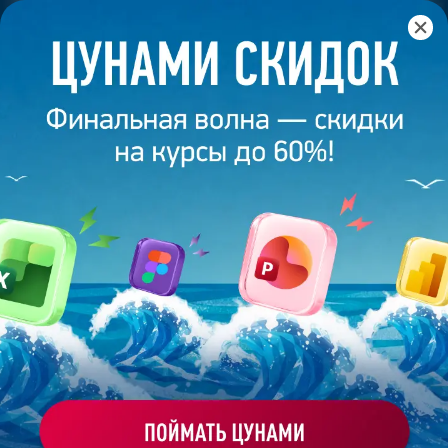
Главная
/
Банк слайдов
/
Презентация 282 – Полина
Петрова
ПРЕЗЕНТАЦИЯ 282 - ПОЛИНА
ПЕТРОВА
Моё избранное
Работа
ХОЧУ ЗАКАЗАТЬ ТАКУЮ ПРЕЗЕНТАЦИЮ
студента